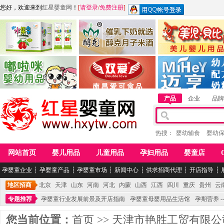
您好，欢迎来到
红星婴童网
！
[
请登录
/
免费注册
]
江西麦嘟嘟食品有限公司
江西醇之客月子米酒
惠州市美儿婴儿用品公
青岛嘟啦咪婴幼儿用品公司
南昌爱可食品科技有限公司
湖南迈亨母婴用品有限
产品
企业
品牌
热搜：
婴幼辅食
婴幼
网站首页
婴儿用品
儿童用品
孕妇用品
婴童店
孕婴童企业
┆
孕婴童产品
┆
孕婴童市场
┆
新闻中心
┆
供求招商代理
┆
开店指导
┆
地区招商
北京
天津
山东
河南
河北
内蒙
山西
江西
四川
重庆
贵州
云
专题推荐
孕婴童行业发展前景及开店指南
孕婴童母婴用品生活馆
孕期营养 -
您当前位置：
首页
>>
天津市艳胜工贸有限公