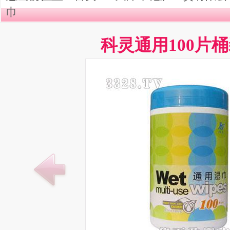
巾
科灵通用100片