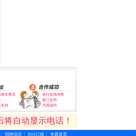
通相关事宜
进行实地考察
求
签订合同
策支持
代理成功
后将自动显示电话！
招聘信息
RSS订阅
专题首页
┆
┆
┆