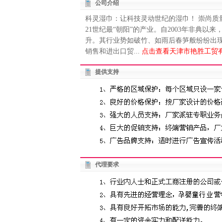
公司介绍
科灵湿巾：让科技灵动世纪的湿巾！ 崇尚质
21世纪最“朝阳”的产业。自2003年非典
升。其行业势如破竹、如雨后春笋般纷纷出
销售和进出口贸...
点击查看天津市艳胜工贸有
提供支持
代理要求