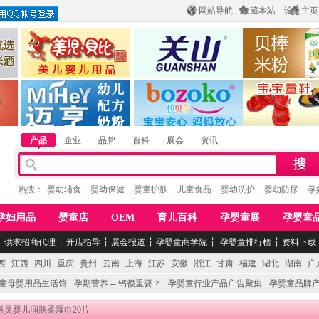
网站导航
收藏本站
设为主页
酒
惠州市美儿婴儿用品公司
陕西关山乳业有限公司
江西贝棒儿童
公司
湖南迈亨母婴用品有限公司
香港欧嘻高婴童用品公司
常熟市婴爵电子商
产品
企业
品牌
百科
展会
资讯
热搜：
婴幼辅食
婴幼保健
婴童护肤
儿童食品
婴幼洗护
婴幼防尿
孕
孕妇用品
婴童店
OEM
育儿百科
孕婴童展
孕婴童
┆
供求招商代理
┆
开店指导
┆
展会报道
┆
孕婴童商学院
┆
孕婴童排行榜
┆
资料下载
西
江西
四川
重庆
贵州
云南
上海
江苏
安徽
浙江
甘肃
福建
湖北
湖南
广
童母婴用品生活馆
孕期营养 -- 钙很重要？
孕婴童行业产品广告聚集
孕婴童品牌
 科灵婴儿润肤柔湿巾20片