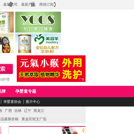
最新公司
最新产品
商情订阅
食品
上海怡氏食品科技有限公司
务公司
湖南美滋生物科技有限公司
妇护理
品牌
孕婴童专题
┆
孕婴童协会
┆
图片中心
东
广西
吉林
辽宁
黑龙江
产品最新价格
黄金区软文广告