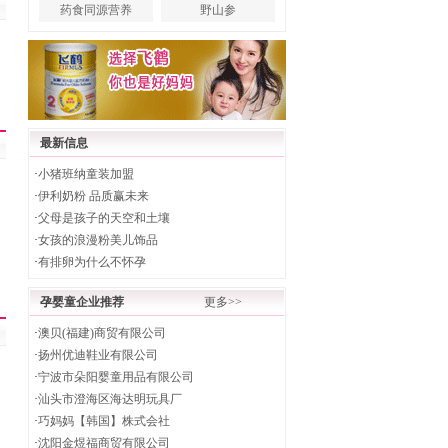
药食同源营养
野山参
最新信息
·
小猪班纳童装加盟
·
伊利奶粉 品质赢未来
·
父母是孩子的天空和土壤
·
女孩的浪漫粉美儿饰品
·
有排卵为什么不怀孕
孕婴童企业推荐
更多>>
·
澳贝(福建)商贸有限公司
·
扬州优迪鞋业有限公司
·
宁波市朵阳婴童用品有限公司
·
汕头市澄海区海达明玩具厂
·
巧妈妈【韩国】株式会社
·
沈阳金煜福商贸有限公司