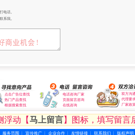
打电话。
联系我。
双方沟
点击广告位查找
电话咨询厂家
代理要
热门产品查找
页面留言咨询
厂家政
根据搜索查找
在线咨询
侧浮动【
马上留言
】图标，填写留言
服务范围
宣传推广
企业合作
友情链接
联系我们
版权声明
┆
┆
┆
┆
┆
┆