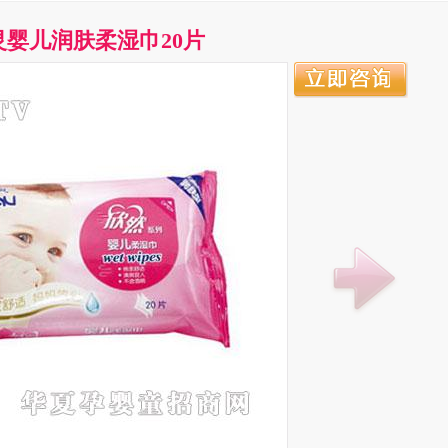
灵婴儿润肤柔湿巾20片