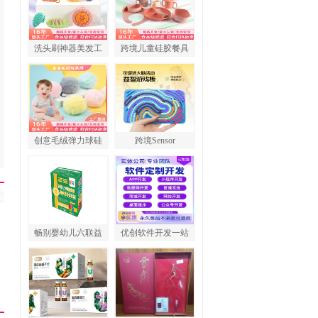
洗头刷神器美发工
跨境儿童硅胶餐具
创意毛绒弹力球硅
跨境Sensor
畅别婴幼儿六联益
优创软件开发一站