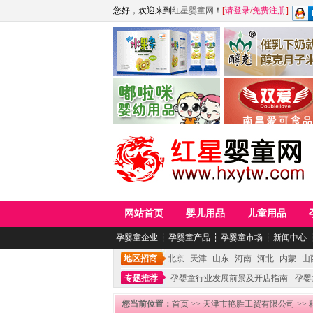
您好，欢迎来到
红星婴童网
！
[
请登录
/
免费注册
]
江西麦嘟嘟食品有限公司
江西醇之客月子米
青岛嘟啦咪婴幼儿用品公司
南昌爱可食品科技有限
网站首页
婴儿用品
儿童用品
孕婴童企业
┆
孕婴童产品
┆
孕婴童市场
┆
新闻中心
地区招商
北京
天津
山东
河南
河北
内蒙
山
专题推荐
孕婴童行业发展前景及开店指南
孕婴
您当前位置：
首页
>>
天津市艳胜工贸有限公司
>>