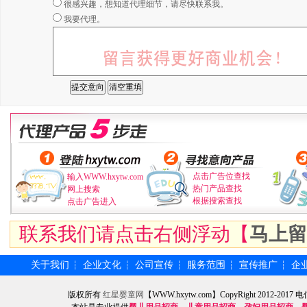
很感兴趣，想知道代理细节，请尽快联系我。
我要代理。
点击广告位查找
输入WWW.hxytw.com
热门产品查找
网上搜索
根据搜索查找
点击广告进入
联系我们请点击右侧浮动【
马上留
关于我们
企业文化
公司宣传
服务范围
宣传推广
企
┆
┆
┆
┆
┆
版权所有
红星婴童网
【WWW.hxytw.com】CopyRight 2012