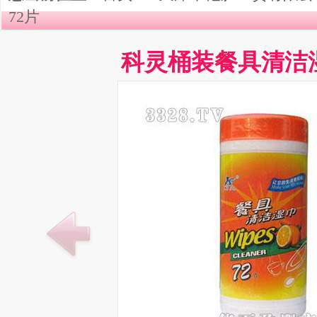
72片
科灵桶装餐具清洁湿