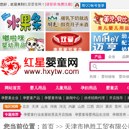
您好，欢迎来到
红星婴童网
！
[
请登录
/
免费注册
]
江西麦嘟嘟食品有限公司
江西醇之客月子米酒
惠州市美儿婴儿用品公
青岛嘟啦咪婴幼儿用品公司
南昌爱可食品科技有限公司
湖南迈亨母婴用品有限
产品
企业
品牌
热搜：
婴幼辅食
婴幼
网站首页
婴儿用品
儿童用品
孕妇用品
婴童店
孕婴童企业
┆
孕婴童产品
┆
孕婴童市场
┆
新闻中心
┆
供求招商代理
┆
开店指导
┆
地区招商
北京
天津
山东
河南
河北
内蒙
山西
江西
四川
重庆
贵州
云
专题推荐
孕婴童行业发展前景及开店指南
孕婴童母婴用品生活馆
孕期营养 -
您当前位置：
首页
>>
天津市艳胜工贸有限公