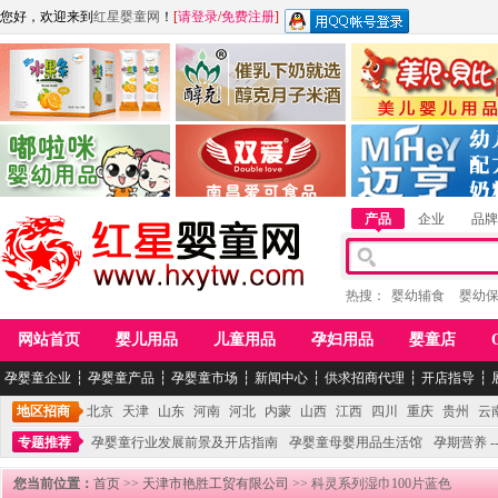
您好，欢迎来到
红星婴童网
！
[
请登录
/
免费注册
]
江西麦嘟嘟食品有限公司
江西醇之客月子米酒
惠州市美儿婴儿用品公
青岛嘟啦咪婴幼儿用品公司
南昌爱可食品科技有限公司
湖南迈亨母婴用品有限
产品
企业
品牌
热搜：
婴幼辅食
婴幼
网站首页
婴儿用品
儿童用品
孕妇用品
婴童店
孕婴童企业
┆
孕婴童产品
┆
孕婴童市场
┆
新闻中心
┆
供求招商代理
┆
开店指导
┆
地区招商
北京
天津
山东
河南
河北
内蒙
山西
江西
四川
重庆
贵州
云
专题推荐
孕婴童行业发展前景及开店指南
孕婴童母婴用品生活馆
孕期营养 -
您当前位置：
首页
>>
天津市艳胜工贸有限公司
>> 科灵系列湿巾100片蓝色