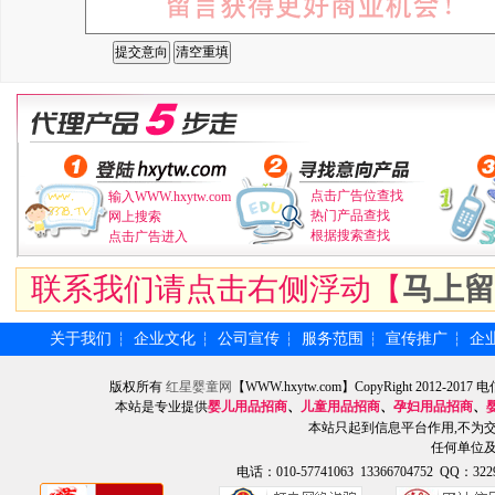
点击广告位查找
输入WWW.hxytw.com
热门产品查找
网上搜索
根据搜索查找
点击广告进入
联系我们请点击右侧浮动【
马上留
关于我们
企业文化
公司宣传
服务范围
宣传推广
企
┆
┆
┆
┆
┆
版权所有
红星婴童网
【WWW.hxytw.com】CopyRight 2012
本站是专业提供
婴儿用品招商
、
儿童用品招商
、
孕妇用品招商
、
本站只起到信息平台作用,不为
任何单位
电话：010-57741063 13366704752 QQ：3229