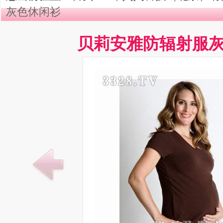
灰色休闲衫
贝莉安雅防辐射服