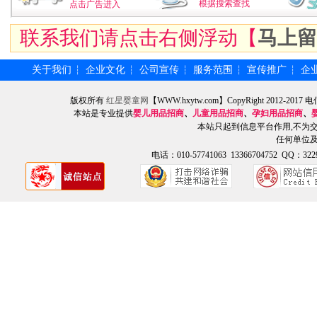
根据搜索查找
点击广告进入
联系我们请点击右侧浮动【
马上留
关于我们
企业文化
公司宣传
服务范围
宣传推广
企
┆
┆
┆
┆
┆
版权所有
红星婴童网
【WWW.hxytw.com】CopyRight 2012
本站是专业提供
婴儿用品招商
、
儿童用品招商
、
孕妇用品招商
、
本站只起到信息平台作用,不为
任何单位
电话：010-57741063 13366704752 QQ：3229