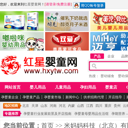
您好，欢迎来到
红星婴童网
！
[
请登录
/
免费注册
]
江西麦嘟嘟食品有限公司
江西醇之客月子米酒
惠州市美儿婴儿用品公
青岛嘟啦咪婴幼儿用品公司
南昌爱可食品科技有限公司
湖南迈亨母婴用品有限
产品
企业
品牌
热搜：
婴幼辅食
婴幼
网站首页
婴儿用品
儿童用品
孕妇用品
婴童店
孕婴童企业
┆
孕婴童产品
┆
孕婴童市场
┆
新闻中心
┆
供求招商代理
┆
开店指导
┆
地区招商
北京
天津
山东
河南
河北
内蒙
山西
江西
四川
重庆
贵州
云
专题推荐
孕婴童行业发展前景及开店指南
孕婴童母婴用品生活馆
孕期营养 -
您当前位置：
首页
>>
米妈妈科技（北京）有