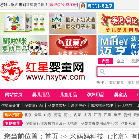
您好，欢迎来到
红星婴童网
！
[
请登录
/
免费注册
]
江西麦嘟嘟食品有限公司
江西醇之客月子米酒
惠州市美儿婴儿用品公
青岛嘟啦咪婴幼儿用品公司
南昌爱可食品科技有限公司
湖南迈亨母婴用品有限
产品
企业
品牌
热搜：
婴幼辅食
婴幼
网站首页
婴儿用品
儿童用品
孕妇用品
婴童店
孕婴童企业
┆
孕婴童产品
┆
孕婴童市场
┆
新闻中心
┆
供求招商代理
┆
开店指导
┆
地区招商
北京
天津
山东
河南
河北
内蒙
山西
江西
四川
重庆
贵州
云
专题推荐
孕婴童行业发展前景及开店指南
孕婴童母婴用品生活馆
孕期营养 -
您当前位置：
首页
>>
米妈妈科技（北京）有