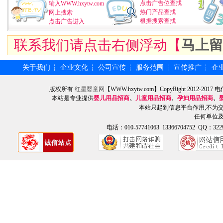
点击广告位查找
输入WWW.hxytw.com
热门产品查找
网上搜索
根据搜索查找
点击广告进入
联系我们请点击右侧浮动【
马上留
关于我们
企业文化
公司宣传
服务范围
宣传推广
企
┆
┆
┆
┆
┆
版权所有
红星婴童网
【WWW.hxytw.com】CopyRight 2012
本站是专业提供
婴儿用品招商
、
儿童用品招商
、
孕妇用品招商
、
本站只起到信息平台作用,不为
任何单位
电话：010-57741063 13366704752 QQ：3229