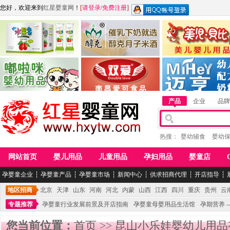
您好，欢迎来到
红星婴童网
！
[
请登录
/
免费注册
]
江西麦嘟嘟食品有限公司
江西醇之客月子米酒
惠州市美儿婴儿用品公
青岛嘟啦咪婴幼儿用品公司
南昌爱可食品科技有限公司
湖南迈亨母婴用品有限
产品
企业
品牌
热搜：
婴幼辅食
婴幼
网站首页
婴儿用品
儿童用品
孕妇用品
婴童店
孕婴童企业
┆
孕婴童产品
┆
孕婴童市场
┆
新闻中心
┆
供求招商代理
┆
开店指导
┆
地区招商
北京
天津
山东
河南
河北
内蒙
山西
江西
四川
重庆
贵州
云
专题推荐
孕婴童行业发展前景及开店指南
孕婴童母婴用品生活馆
孕期营养 -
您当前位置：
首页
>>
昆山小乐娃婴幼儿用品