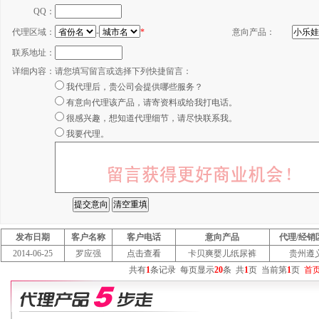
QQ：
代理区域：
-
*
意向产品：
联系地址：
详细内容：
请您填写留言或选择下列快捷留言：
我代理后，贵公司会提供哪些服务？
有意向代理该产品，请寄资料或给我打电话。
很感兴趣，想知道代理细节，请尽快联系我。
我要代理。
发布日期
客户名称
客户电话
意向产品
代理/经销
2014-06-25
罗应强
点击查看
卡贝爽婴儿纸尿裤
贵州遵
共有
1
条记录
每页显示
20
条
共
1
页
当前第
1
页
首