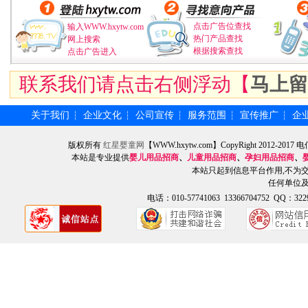
点击广告位查找
输入WWW.hxytw.com
热门产品查找
网上搜索
根据搜索查找
点击广告进入
联系我们请点击右侧浮动【
马上留
关于我们
企业文化
公司宣传
服务范围
宣传推广
企
┆
┆
┆
┆
┆
版权所有
红星婴童网
【WWW.hxytw.com】CopyRight 2012
本站是专业提供
婴儿用品招商
、
儿童用品招商
、
孕妇用品招商
、
本站只起到信息平台作用,不为
任何单位
电话：010-57741063 13366704752 QQ：3229