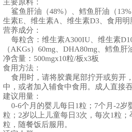
主要原料：
鲨鱼肝油（48%）、鳕鱼肝油（13
生素E、维生素A、维生素D3、食用
营养成分：
每粒含：维生素A300IU、维生素D1
（AKGs）60mg、DHA80mg、鳕鱼肝
净含量：500mgx10粒/板x3板
食用方法：
食用时，请将胶囊尾部拧开或剪开，
中，或者加入辅食中食用。成人直接
建议用量：
0-6个月的婴儿每日1粒；7个月-2岁
粒；2岁以上儿童每日3次，每次1粒；孕
粒，随餐饭后服用。