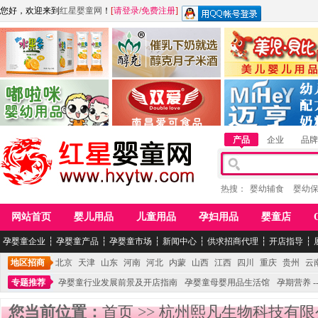
您好，欢迎来到
红星婴童网
！
[
请登录
/
免费注册
]
江西麦嘟嘟食品有限公司
江西醇之客月子米酒
惠州市美儿婴儿用品公
青岛嘟啦咪婴幼儿用品公司
南昌爱可食品科技有限公司
湖南迈亨母婴用品有限
产品
企业
品牌
热搜：
婴幼辅食
婴幼
网站首页
婴儿用品
儿童用品
孕妇用品
婴童店
孕婴童企业
┆
孕婴童产品
┆
孕婴童市场
┆
新闻中心
┆
供求招商代理
┆
开店指导
┆
地区招商
北京
天津
山东
河南
河北
内蒙
山西
江西
四川
重庆
贵州
云
专题推荐
孕婴童行业发展前景及开店指南
孕婴童母婴用品生活馆
孕期营养 -
您当前位置：
首页
>>
杭州熙凡生物科技有限