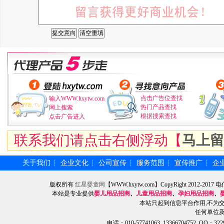
点击广告位查找
输入WWW.hxytw.com
热门产品查找
网上搜索
根据搜索查找
点击广告进入
联系我们请点击右侧浮动【
马上留
关于我们
企业文化
公司宣传
服务范围
宣传推广
企
┆
┆
┆
┆
┆
版权所有
红星婴童网
【WWW.hxytw.com】CopyRight 2012
本站是专业提供
婴儿用品招商
、
儿童用品招商
、
孕妇用品招商
、
本站只起到信息平台作用,不为
任何单位
电话：010-57741063 13366704752 QQ：3229