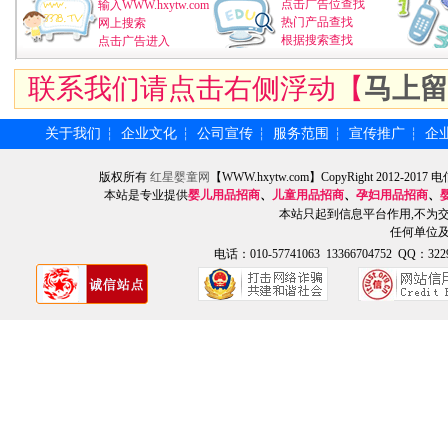
点击广告位查找
输入WWW.hxytw.com
热门产品查找
网上搜索
根据搜索查找
点击广告进入
联系我们请点击右侧浮动【
马上留
关于我们
企业文化
公司宣传
服务范围
宣传推广
企
┆
┆
┆
┆
┆
版权所有
红星婴童网
【WWW.hxytw.com】CopyRight 2012
本站是专业提供
婴儿用品招商
、
儿童用品招商
、
孕妇用品招商
、
本站只起到信息平台作用,不为
任何单位
电话：010-57741063 13366704752 QQ：3229