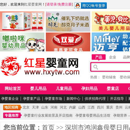
您好，欢迎来到
红星婴童网
！
[
请登录
/
免费注册
]
江西麦嘟嘟食品有限公司
江西醇之客月子米酒
惠州市美儿婴儿用品公
青岛嘟啦咪婴幼儿用品公司
南昌爱可食品科技有限公司
湖南迈亨母婴用品有限
产品
企业
品牌
热搜：
婴幼辅食
婴幼
网站首页
婴儿用品
儿童用品
孕妇用品
婴童店
孕婴童企业
┆
孕婴童产品
┆
孕婴童市场
┆
新闻中心
┆
供求招商代理
┆
开店指导
┆
地区招商
北京
天津
山东
河南
河北
内蒙
山西
江西
四川
重庆
贵州
云
专题推荐
孕婴童行业发展前景及开店指南
孕婴童母婴用品生活馆
孕期营养 -
您当前位置：
首页
>>
深圳市鸿润鑫母婴日用