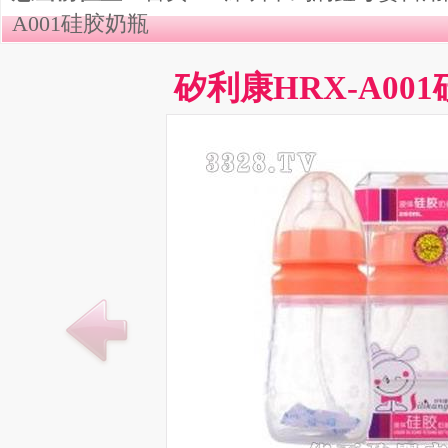
A001硅胶奶瓶
矽利康HRX-A00