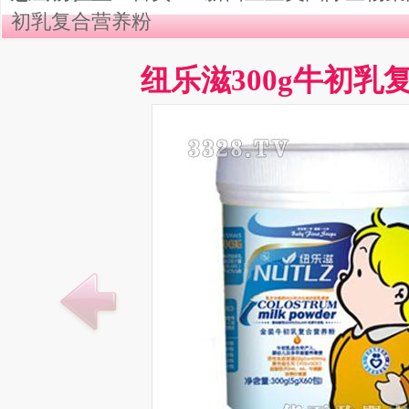
初乳复合营养粉
纽乐滋300g牛初乳