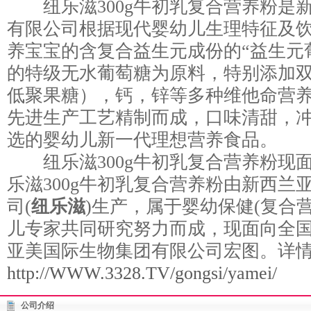
纽乐滋300g牛初乳复合营养粉是
有限公司根据现代婴幼儿生理特征及
养宝宝的含复合益生元成份的“益生元
的特级无水葡萄糖为原料，特别添加
低聚果糖），钙，锌等多种维他命营
先进生产工艺精制而成，口味清甜，
选的婴幼儿新一代理想营养食品。
纽乐滋300g牛初乳复合营养粉现
乐滋300g牛初乳复合营养粉由新西兰
司(
纽乐滋
)生产，属于婴幼保健(复合
儿专家共同研究努力而成，现面向全
亚美国际生物集团有限公司宏图。详
http://WWW.3328.TV/gongsi/yamei/
公司介绍