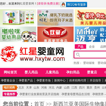
您好，欢迎来到
红星婴童网
！
[
请登录
/
免费注册
]
江西麦嘟嘟食品有限公司
江西醇之客月子米酒
惠州市美儿婴儿用品公
青岛嘟啦咪婴幼儿用品公司
南昌爱可食品科技有限公司
湖南迈亨母婴用品有限
产品
企业
品牌
热搜：
婴幼辅食
婴幼
网站首页
婴儿用品
儿童用品
孕妇用品
婴童店
孕婴童企业
┆
孕婴童产品
┆
孕婴童市场
┆
新闻中心
┆
供求招商代理
┆
开店指导
┆
地区招商
北京
天津
山东
河南
河北
内蒙
山西
江西
四川
重庆
贵州
云
专题推荐
孕婴童行业发展前景及开店指南
孕婴童母婴用品生活馆
孕期营养 -
您当前位置：
首页
>>
新西兰亚美国际生物集