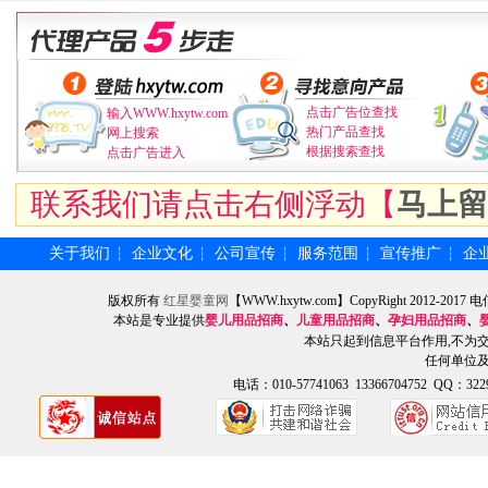
点击广告位查找
输入WWW.hxytw.com
热门产品查找
网上搜索
根据搜索查找
点击广告进入
联系我们请点击右侧浮动【
马上留
关于我们
企业文化
公司宣传
服务范围
宣传推广
企
┆
┆
┆
┆
┆
版权所有
红星婴童网
【WWW.hxytw.com】CopyRight 2012
本站是专业提供
婴儿用品招商
、
儿童用品招商
、
孕妇用品招商
、
本站只起到信息平台作用,不为
任何单位
电话：010-57741063 13366704752 QQ：3229