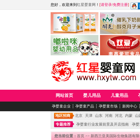
您好，欢迎来到
红星婴童网
！
[
请登录
/
免费注册
]
江西麦嘟嘟食品有限公司
江西醇之客月子米
青岛嘟啦咪婴幼儿用品公司
南昌爱可食品科技有限
网站首页
婴儿用品
儿童用品
孕婴童企业
┆
孕婴童产品
┆
孕婴童市场
┆
新闻中心
地区招商
北京
天津
山东
河南
河北
内蒙
山
专题推荐
孕婴童行业发展前景及开店指南
孕婴
您当前位置：
首页
>>
新西兰亚美国际生物集团有限