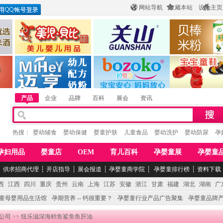
网站导航
收藏本站
设为主页
酒
惠州市美儿婴儿用品公司
陕西关山乳业有限公司
江西贝棒儿童
公司
湖南迈亨母婴用品有限公司
香港欧嘻高婴童用品公司
常熟市婴爵电子商
产品
企业
品牌
百科
展会
资讯
热搜：
婴幼辅食
婴幼保健
婴童护肤
儿童食品
婴幼洗护
婴幼防尿
孕
孕妇用品
婴童店
OEM
育儿百科
孕婴童展
孕婴童
┆
供求招商代理
┆
开店指导
┆
展会报道
┆
孕婴童商学院
┆
孕婴童排行榜
┆
资料下载
西
江西
四川
重庆
贵州
云南
上海
江苏
安徽
浙江
甘肃
福建
湖北
湖南
广
童母婴用品生活馆
孕期营养 -- 钙很重要？
孕婴童行业产品广告聚集
孕婴童品牌
公司
>> 纽乐滋深海鳕鱼鲨鱼鱼肝油