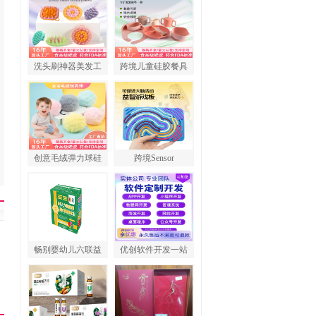
洗头刷神器美发工
跨境儿童硅胶餐具
创意毛绒弹力球硅
跨境Sensor
畅别婴幼儿六联益
优创软件开发一站