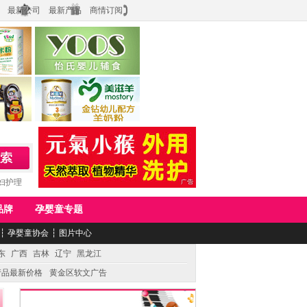
最新公司
最新产品
商情订阅
食品
上海怡氏食品科技有限公司
务公司
湖南美滋生物科技有限公司
妇护理
品牌
孕婴童专题
┆
孕婴童协会
┆
图片中心
东
广西
吉林
辽宁
黑龙江
产品最新价格
黄金区软文广告