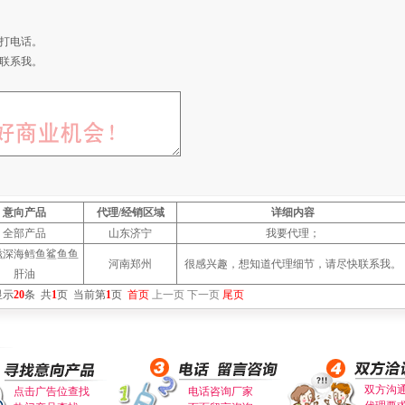
打电话。
联系我。
意向产品
代理/经销区域
详细内容
全部产品
山东济宁
我要代理；
滋深海鳕鱼鲨鱼鱼
河南郑州
很感兴趣，想知道代理细节，请尽快联系我。
肝油
显示
20
条
共
1
页
当前第
1
页
首页
上一页
下一页
尾页
双方沟
点击广告位查找
电话咨询厂家