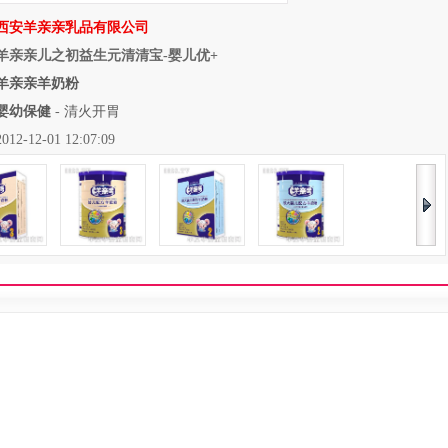
西安羊亲亲乳品有限公司
羊亲亲儿之初益生元清清宝-婴儿优+
羊亲亲羊奶粉
婴幼保健
-
清火开胃
12-01 12:07:09