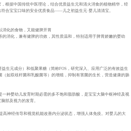
家，根据中国传统中医理论，结合优质益生元和清火消食的植物精华，经
出符合宝宝口味的安全优质食品——儿之初益生元·婴儿清清宝。
以消化的食物，又能健脾开胃
的消化，兼有健脾的功效，其性质温和，特别适用于脾胃娇嫩的婴幼
益生元成分）和低聚果糖（简称FOS，研究深入、应用广泛的有效益生
生菌（如双歧杆菌和乳酸菌等）的增殖，抑制有害菌的生长，营造健康的肠
是一种婴幼儿发育时期必需的多不饱和脂肪酸，是宝宝大脑中枢神经及视
宝脑部及视力的发育。
提高神经传导和视觉机能改善内分泌状态，增强人体免疫。对婴儿的大