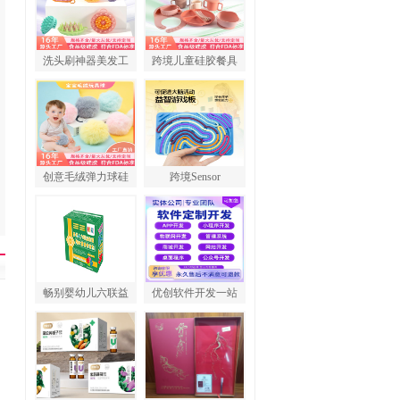
洗头刷神器美发工
跨境儿童硅胶餐具
创意毛绒弹力球硅
跨境Sensor
畅别婴幼儿六联益
优创软件开发一站