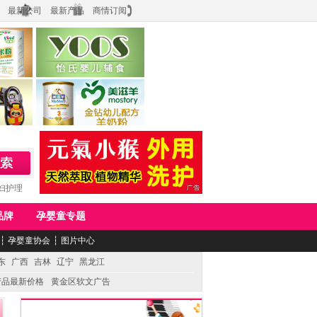
最新公司
最新产品
商情订阅
食品
上海怡氏食品科技有限公司
务公司
湖南美滋生物科技有限公司
妇护理
品牌
孕婴童专题
┆
孕婴童协会
┆
图片中心
东
广西
吉林
辽宁
黑龙江
产品最新价格
黄金区软文广告