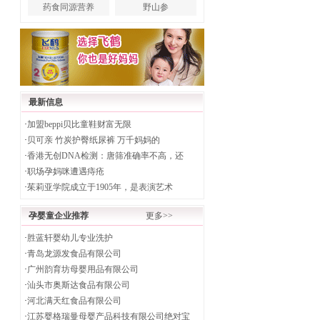
药食同源营养
野山参
最新信息
·
加盟beppi贝比童鞋财富无限
·
贝可亲 竹炭护臀纸尿裤 万千妈妈的
·
香港无创DNA检测：唐筛准确率不高，还
·
职场孕妈咪遭遇痔疮
·
茱莉亚学院成立于1905年，是表演艺术
孕婴童企业推荐
更多>>
·
胜蓝轩婴幼儿专业洗护
·
青岛龙源发食品有限公司
·
广州韵育坊母婴用品有限公司
·
汕头市奥斯达食品有限公司
·
河北满天红食品有限公司
·
江苏婴格瑞曼母婴产品科技有限公司绝对宝