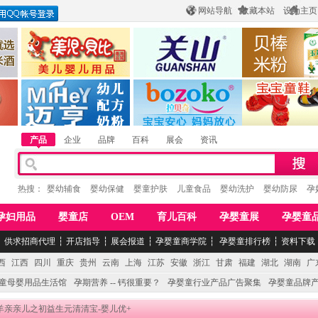
网站导航
收藏本站
设为主页
酒
惠州市美儿婴儿用品公司
陕西关山乳业有限公司
江西贝棒儿童
公司
湖南迈亨母婴用品有限公司
香港欧嘻高婴童用品公司
常熟市婴爵电子商
产品
企业
品牌
百科
展会
资讯
热搜：
婴幼辅食
婴幼保健
婴童护肤
儿童食品
婴幼洗护
婴幼防尿
孕
孕妇用品
婴童店
OEM
育儿百科
孕婴童展
孕婴童
┆
供求招商代理
┆
开店指导
┆
展会报道
┆
孕婴童商学院
┆
孕婴童排行榜
┆
资料下载
西
江西
四川
重庆
贵州
云南
上海
江苏
安徽
浙江
甘肃
福建
湖北
湖南
广
童母婴用品生活馆
孕期营养 -- 钙很重要？
孕婴童行业产品广告聚集
孕婴童品牌
 羊亲亲儿之初益生元清清宝-婴儿优+