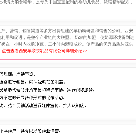
和清火消食精华，是专为中国宝宝配制的婴幼儿食品。浓缩精华配方，
生产、营销、销售渠道等多方出资组建的羊奶粉研发和销售的公司。西安
的利用和促进，是整个产业链的大联盟。 奶农的加盟，使奶源环境得到进
鲜奶在一小时内收购冷藏，二小时内湿喷成粉。使产品的优秀品质从源头
.
点击查看西安羊亲亲乳品有限公司详细介绍>>