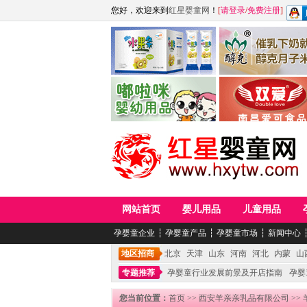
您好，欢迎来到
红星婴童网
！
[
请登录
/
免费注册
]
江西麦嘟嘟食品有限公司
江西醇之客月子米
青岛嘟啦咪婴幼儿用品公司
南昌爱可食品科技有限
网站首页
婴儿用品
儿童用品
孕婴童企业
┆
孕婴童产品
┆
孕婴童市场
┆
新闻中心
地区招商
北京
天津
山东
河南
河北
内蒙
山
专题推荐
孕婴童行业发展前景及开店指南
孕婴
您当前位置：
首页
>>
西安羊亲亲乳品有限公司
>>