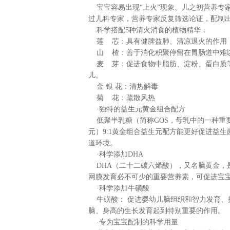
宝宝容易出现“上火”现象。儿之初营养专
过儿科专家，营养专家反复筛选论证，配制
科学搭配5种清火消食的植物精华：
莲 芯：具有健脾益肺、清凉退火的作用
山 楂：善于消化积聚停留在胃肠道中难
麦 芽：促进食物中脂肪、淀粉、蛋白质等
儿。
金 银 花：清热解毒
菊 花：疏散风热
·独特的益生元黄金组合配方
低聚半乳糖（简称GOS，母乳中的一种重要
元）9:1黄金组合益生元配方能更好促进益
道环境。
·科学添加DHA
DHA（二十二碳六烯酸），又名脑黄金，
网膜发育必不可少的重要营养素，可促进宝
·科学添加牛磺酸
牛磺酸： 促进婴幼儿脑组织和智力发育、
脑、身高的生长发育起到特别重要的作用。
·专为宝宝配制的科学用量