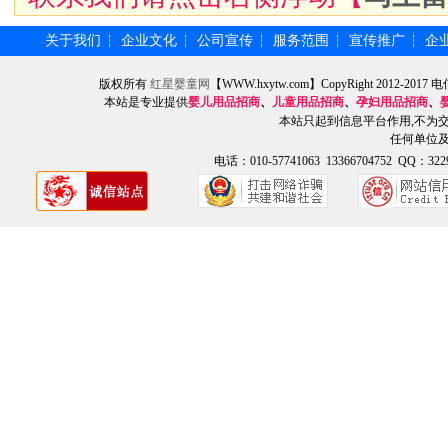
关于我们
企业文化
公司宣传
服务范围
宣传推广
企
┆
┆
┆
┆
┆
版权所有
红星婴童网
【WWW.hxytw.com】CopyRight 2012
本站是专业提供
婴儿用品招商
、
儿童用品招商
、
孕妇用品招商
、
本站只起到信息平台作用,不为
任何单位
电话：010-57741063 13366704752 QQ：3229