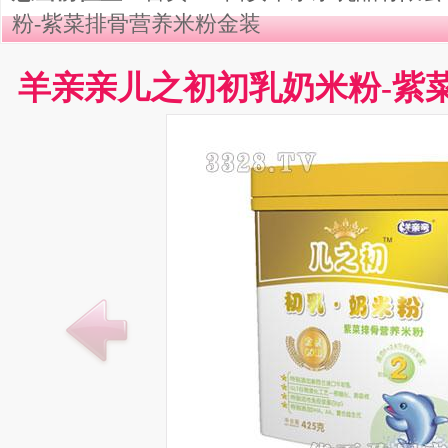
粉-紫菜排骨营养米粉金装
羊亲亲儿之初初乳奶米粉-紫