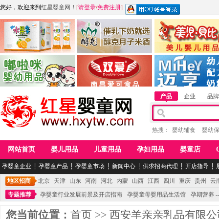
您好，欢迎来到
红星婴童网
！
[
请登录
/
免费注册
]
江西麦嘟嘟食品有限公司
江西醇之客月子米酒
惠州市美儿婴儿用品公
青岛嘟啦咪婴幼儿用品公司
南昌爱可食品科技有限公司
湖南迈亨母婴用品有限
产品
企业
品牌
热搜：
婴幼辅食
婴幼
网站首页
婴儿用品
儿童用品
孕妇用品
婴童店
孕婴童企业
┆
孕婴童产品
┆
孕婴童市场
┆
新闻中心
┆
供求招商代理
┆
开店指导
┆
地区招商
北京
天津
山东
河南
河北
内蒙
山西
江西
四川
重庆
贵州
云
专题推荐
孕婴童行业发展前景及开店指南
孕婴童母婴用品生活馆
孕期营养 -
您当前位置：
首页
>>
西安羊亲亲乳品有限公