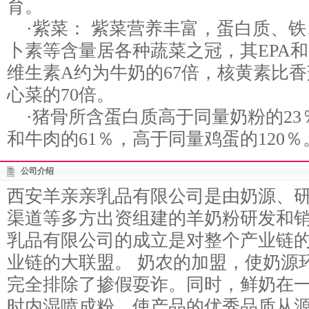
育。
·紫菜： 紫菜营养丰富，蛋白质、铁
卜素等含量居各种蔬菜之冠，其EPA和
维生素A约为牛奶的67倍，核黄素比香
心菜的70倍。
·猪骨所含蛋白质高于同量奶粉的23
和牛肉的61％，高于同量鸡蛋的120％
公司介绍
西安羊亲亲乳品有限公司是由奶源、
渠道等多方出资组建的羊奶粉研发和
乳品有限公司的成立是对整个产业链
业链的大联盟。 奶农的加盟，使奶源
完全排除了掺假耍诈。同时，鲜奶在
时内湿喷成粉。使产品的优秀品质从