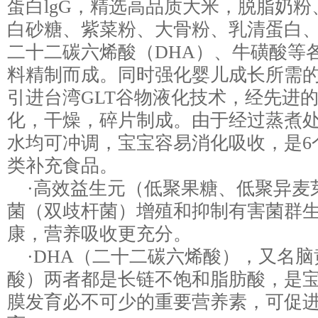
蛋白lgG，精选高品质大米，脱脂奶
白砂糖、紫菜粉、大骨粉、乳清蛋白
二十二碳六烯酸（DHA）、牛磺酸等
料精制而成。同时强化婴儿成长所需
引进台湾GLT谷物液化技术，经先进
化，干燥，碎片制成。由于经过蒸煮
水均可冲调，宝宝容易消化吸收，是6
类补充食品。
·高效益生元（低聚果糖、低聚异麦
菌（双歧杆菌）增殖和抑制有害菌群
康，营养吸收更充分。
·DHA（二十二碳六烯酸），又名脑
酸）两者都是长链不饱和脂肪酸，是
膜发育必不可少的重要营养素，可促