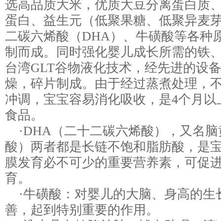
选高品质大米，优质大豆分离蛋白质
蛋白、益生元（低聚果糖、低聚异麦
二碳六烯酸（DHA）、牛磺酸等各种
制而成。同时强化婴儿成长所需的铁
台湾GLT谷物液化技术，经先进的设
燥，碎片制成。由于经过蒸煮处理，
冲调，宝宝容易消化吸收，是4个月以
食品。
·DHA（二十二碳六烯酸），又名脑
酸）两者都是长链不饱和脂肪酸，是
膜发育必不可少的重要营养素，可促
育。
·牛磺酸：对婴儿的大脑、身高的生
善，起到特别重要的作用。