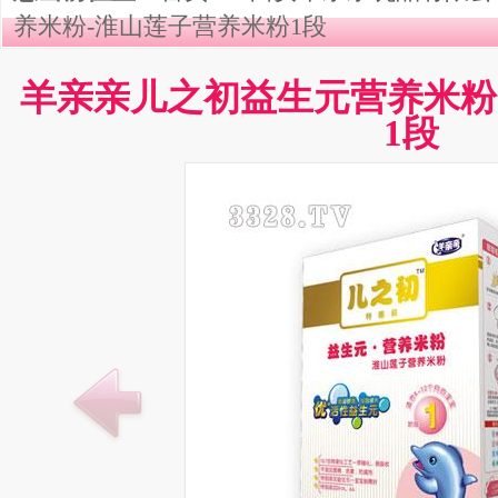
养米粉-淮山莲子营养米粉1段
羊亲亲儿之初益生元营养米粉
1段