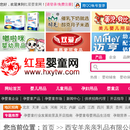
您好，欢迎来到
红星婴童网
！
[
请登录
/
免费注册
]
江西麦嘟嘟食品有限公司
江西醇之客月子米酒
惠州市美儿婴儿用品公
青岛嘟啦咪婴幼儿用品公司
南昌爱可食品科技有限公司
湖南迈亨母婴用品有限
产品
企业
品牌
热搜：
婴幼辅食
婴幼
网站首页
婴儿用品
儿童用品
孕妇用品
婴童店
孕婴童企业
┆
孕婴童产品
┆
孕婴童市场
┆
新闻中心
┆
供求招商代理
┆
开店指导
┆
地区招商
北京
天津
山东
河南
河北
内蒙
山西
江西
四川
重庆
贵州
云
专题推荐
孕婴童行业发展前景及开店指南
孕婴童母婴用品生活馆
孕期营养 -
您当前位置：
首页
>>
西安羊亲亲乳品有限公