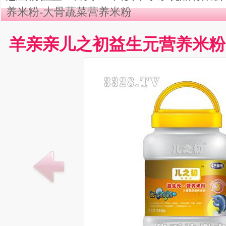
养米粉-大骨蔬菜营养米粉
羊亲亲儿之初益生元营养米粉