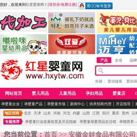
您好，欢迎来到
红星婴童网
！
[
请登录
/
免费注册
]
江西麦嘟嘟食品有限公司
江西醇之客月子米酒
惠州市美儿婴儿用品公
青岛嘟啦咪婴幼儿用品公司
南昌爱可食品科技有限公司
湖南迈亨母婴用品有限
产品
企业
品牌
热搜：
婴幼辅食
婴幼
网站首页
婴儿用品
儿童用品
孕妇用品
婴童店
孕婴童企业
┆
孕婴童产品
┆
孕婴童市场
┆
新闻中心
┆
供求招商代理
┆
开店指导
┆
地区招商
北京
天津
山东
河南
河北
内蒙
山西
江西
四川
重庆
贵州
云
专题推荐
孕婴童行业发展前景及开店指南
孕婴童母婴用品生活馆
孕期营养 -
您当前位置：
首页
>>
安徽金娃食品有限公司