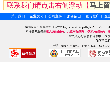
联系我们请点击右侧浮动【
马上留
关于我们
企业文化
公司宣传
服务范围
宣传推广
企
┆
┆
┆
┆
┆
版权所有
红星婴童网
【WWW.hxytw.com】CopyRight 2012
本站是专业提供
婴儿用品招商
、
儿童用品招商
、
孕妇用品招商
、
本站只起到信息平台作用,不为
任何单位
电话：010-57741063 13366704752 QQ：3229