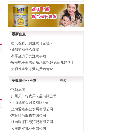
最新信息
·
婴儿在秋天要注意什么呢？
·
排卵期有什么症状
·
冬季坐月子的注意事项
·
安安电子蒸汽奶瓶消毒锅妈妈育儿好帮手
·
大眼蛙童装颇受消费者青睐
孕婴童企业推荐
更多>>
·
飞鹤集团
·
广州天下行皮具制品有限公司
·
上海风船兔时装有限公司
·
上海爱泡实业发展有限公司
·
东莞叶尚服饰有限公司
·
烟台腾顺国际贸易有限公司
·
云南欧亚乳业有限公司