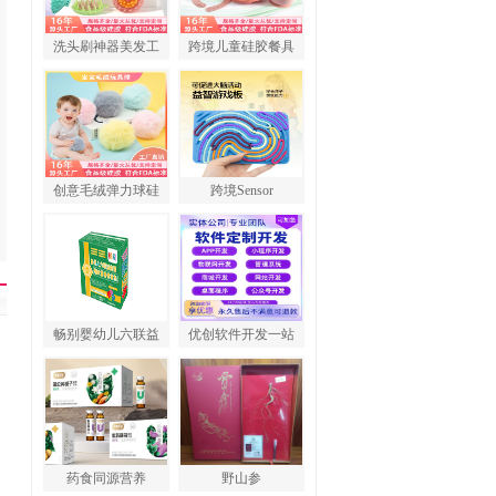
洗头刷神器美发工
跨境儿童硅胶餐具
创意毛绒弹力球硅
跨境Sensor
畅别婴幼儿六联益
优创软件开发一站
药食同源营养
野山参