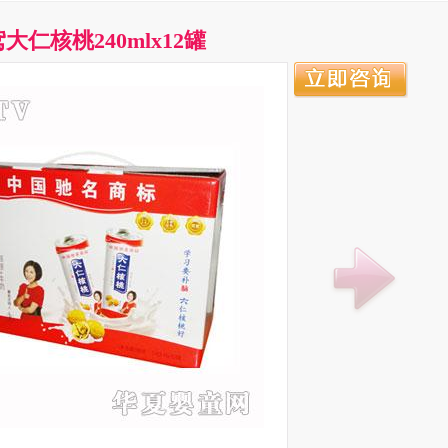
大仁核桃240mlx12罐