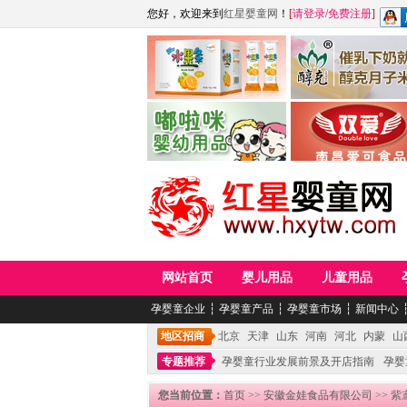
您好，欢迎来到
红星婴童网
！
[
请登录
/
免费注册
]
江西麦嘟嘟食品有限公司
江西醇之客月子米
青岛嘟啦咪婴幼儿用品公司
南昌爱可食品科技有限
网站首页
婴儿用品
儿童用品
孕婴童企业
┆
孕婴童产品
┆
孕婴童市场
┆
新闻中心
地区招商
北京
天津
山东
河南
河北
内蒙
山
专题推荐
孕婴童行业发展前景及开店指南
孕婴
您当前位置：
首页
>>
安徽金娃食品有限公司
>> 紫