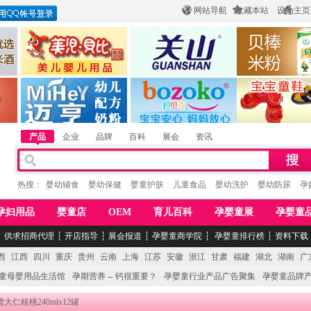
网站导航
收藏本站
设为主页
酒
惠州市美儿婴儿用品公司
陕西关山乳业有限公司
江西贝棒儿童
公司
湖南迈亨母婴用品有限公司
香港欧嘻高婴童用品公司
常熟市婴爵电子商
产品
企业
品牌
百科
展会
资讯
热搜：
婴幼辅食
婴幼保健
婴童护肤
儿童食品
婴幼洗护
婴幼防尿
孕
孕妇用品
婴童店
OEM
育儿百科
孕婴童展
孕婴童
┆
供求招商代理
┆
开店指导
┆
展会报道
┆
孕婴童商学院
┆
孕婴童排行榜
┆
资料下载
西
江西
四川
重庆
贵州
云南
上海
江苏
安徽
浙江
甘肃
福建
湖北
湖南
广
童母婴用品生活馆
孕期营养 -- 钙很重要？
孕婴童行业产品广告聚集
孕婴童品牌
鸢大仁核桃240mlx12罐