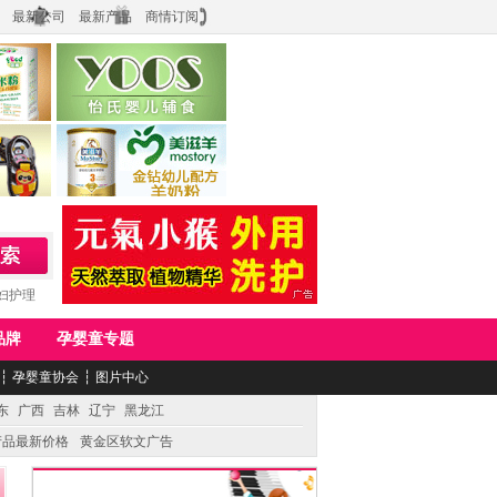
最新公司
最新产品
商情订阅
食品
上海怡氏食品科技有限公司
务公司
湖南美滋生物科技有限公司
妇护理
品牌
孕婴童专题
┆
孕婴童协会
┆
图片中心
东
广西
吉林
辽宁
黑龙江
产品最新价格
黄金区软文广告