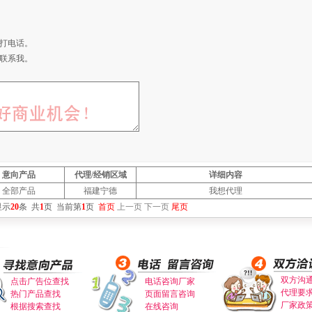
打电话。
联系我。
意向产品
代理/经销区域
详细内容
全部产品
福建宁德
我想代理
显示
20
条
共
1
页
当前第
1
页
首页
上一页
下一页
尾页
双方沟
点击广告位查找
电话咨询厂家
代理要
热门产品查找
页面留言咨询
厂家政
根据搜索查找
在线咨询