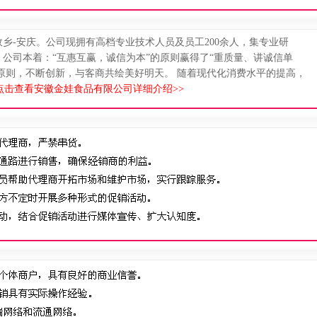
乡-安庆。公司现拥有高档专业技术人员及员工200余人，集专业研
公司本着：“互惠互赢，诚信为本”的原则赢得了“重质量、讲诚信单
承原则，不断创新，与客商共绘美好明天。 随着现代化消费水平的提高，
点击查看安徽金娃食品有限公司详细介绍>>