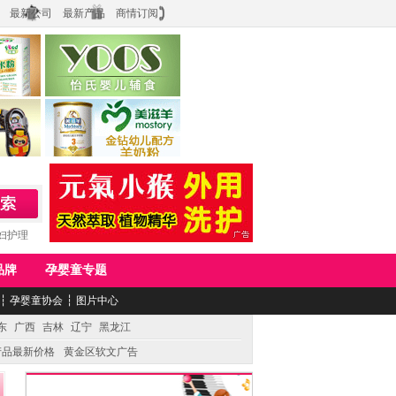
最新公司
最新产品
商情订阅
食品
上海怡氏食品科技有限公司
务公司
湖南美滋生物科技有限公司
妇护理
品牌
孕婴童专题
┆
孕婴童协会
┆
图片中心
东
广西
吉林
辽宁
黑龙江
产品最新价格
黄金区软文广告