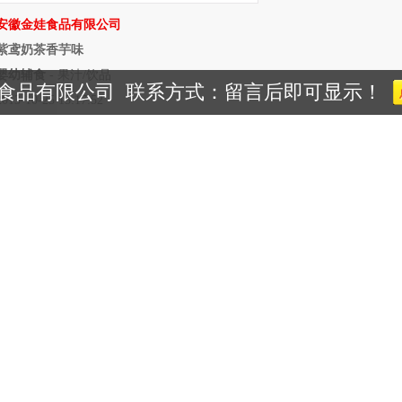
安徽金娃食品有限公司
紫鸢奶茶香芋味
婴幼辅食
-
果汁/饮品
食品有限公司 联系方式：留言后即可显示！
10-25 15:17:52
夏季高温的宝宝选择一款适合她/他的饮料。于是，婴儿果汁饮料类产
公司的紫鸢奶茶香芋味经过多年的市场销售验证，不管是从价格还是从质
的紫鸢奶茶香芋味都创造出了骄人的成绩。在这里，安徽金娃食品有限公
使得孕婴童市场更上一个台阶。
鸢奶茶香芋味由安徽金娃食品有限公司(
金娃食品
)生产，属于婴幼辅
共同研究努力而成，现面向全国火爆招商，共创安徽金娃食品有限公司宏
/ahjinwa/