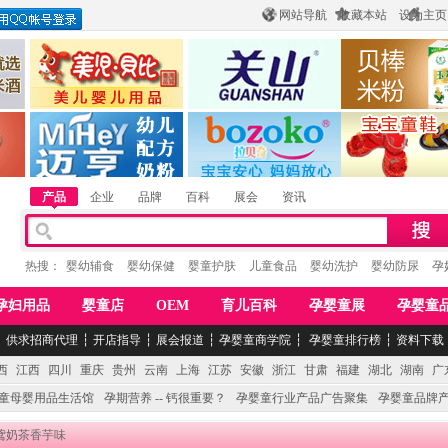
网站导航
收藏本站
设为主页
酒
惠州市美儿婴儿用品公司
陕西关山乳业有限公司
江西贝棒儿童
公司
湖南迈亨母婴用品有限公司
香港欧嘻高婴童用品公司
常熟市婴爵电子商
产品
企业
品牌
百科
展会
资讯
热搜：
婴幼辅食
婴幼保健
婴童护肤
儿童食品
婴幼洗护
婴幼防尿
孕
孕妇用品
婴童店
OEM
育儿百科
孕婴童展
孕婴童
┆
供求招商代理
┆
开店指导
┆
展会报道
┆
孕婴童商学院
┆
孕婴童排行榜
┆
资料下载
西
江西
四川
重庆
贵州
云南
上海
江苏
安徽
浙江
甘肃
福建
湖北
湖南
广
童母婴用品生活馆
孕期营养 -- 钙很重要？
孕婴童行业产品广告聚集
孕婴童品牌
紫鸢奶茶香芋味