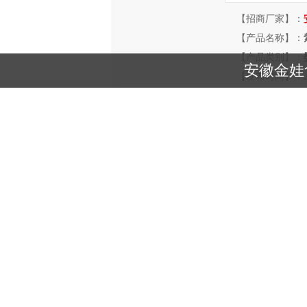
【招商厂家】：
【产品名称】：
【产品类别】：
安徽金娃
【发布时间】：2013-
产品描述
在炎热酷暑，相信每个父母都会给难忍受这
品便激活了这个市场。而安徽金娃食品有限
量，还是从销售量，安徽金娃食品有限公司
司郑重面向市场招商，希望通过您的加入，
紫鸢奶茶香芋味现面向全国火爆招商中，紫
食(果汁/饮品)系列产品，由众多育儿专家
图。详情请登陆：
http://WWW.3328.TV/gongsi