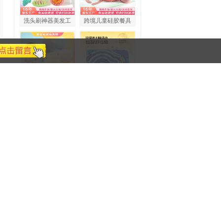
洗头刷神器美发工
跨境儿童硅胶餐具
创意毛绒弹力球硅
跨境Sensor
畅别婴幼儿六联益
优创软件开发一站
药食同源营养
野山参