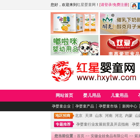
您好，欢迎来到
红星婴童网
！
[
请登录
/
免费注册
]
江西麦嘟嘟食品有限公司
江西醇之客月子米
青岛嘟啦咪婴幼儿用品公司
南昌爱可食品科技有限
网站首页
婴儿用品
儿童用品
孕婴童企业
┆
孕婴童产品
┆
孕婴童市场
┆
新闻中心
地区招商
北京
天津
山东
河南
河北
内蒙
山
专题推荐
孕婴童行业发展前景及开店指南
孕婴
您当前位置：
首页
>>
安徽金娃食品有限公司
>> 