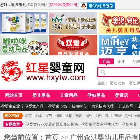
您好，欢迎来到
红星婴童网
！
[
请登录
/
免费注册
]
江西麦嘟嘟食品有限公司
江西醇之客月子米酒
惠州市美儿婴儿用品公
青岛嘟啦咪婴幼儿用品公司
南昌爱可食品科技有限公司
湖南迈亨母婴用品有限
产品
企业
品牌
热搜：
婴幼辅食
婴幼
网站首页
婴儿用品
儿童用品
孕妇用品
婴童店
孕婴童企业
┆
孕婴童产品
┆
孕婴童市场
┆
新闻中心
┆
供求招商代理
┆
开店指导
┆
地区招商
北京
天津
山东
河南
河北
内蒙
山西
江西
四川
重庆
贵州
云
专题推荐
孕婴童行业发展前景及开店指南
孕婴童母婴用品生活馆
孕期营养 -
您当前位置：
首页
>>
广州森洪婴幼儿用品有