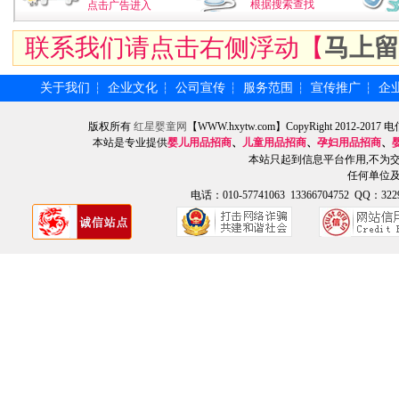
根据搜索查找
点击广告进入
联系我们请点击右侧浮动【
马上留
关于我们
企业文化
公司宣传
服务范围
宣传推广
企
┆
┆
┆
┆
┆
版权所有
红星婴童网
【WWW.hxytw.com】CopyRight 2012
本站是专业提供
婴儿用品招商
、
儿童用品招商
、
孕妇用品招商
、
本站只起到信息平台作用,不为
任何单位
电话：010-57741063 13366704752 QQ：3229