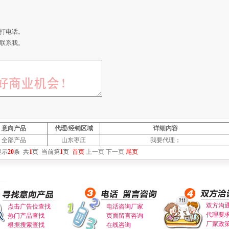
打电话。
联系我。
意向产品
代理/经销区域
详细内容
全部产品
山东枣庄
我要代理；
显示
20
条
共
1
页
当前第
1
页
首页
上一页
下一页
尾页
双方沟
点击广告位查找
电话咨询厂家
代理要
热门产品查找
页面留言咨询
厂家政
根据搜索查找
在线咨询