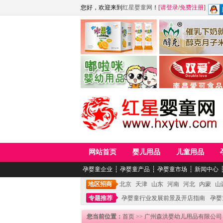
您好，欢迎来到
红星婴童网
！
[
请登录
/
免费注册
]
江西麦嘟嘟食品有限公司
江西醇之客月子米
青岛嘟啦咪婴幼儿用品公司
南昌爱可食品科技有限
网站首页
婴儿用品
儿童用品
孕婴童企业
┆
孕婴童产品
┆
孕婴童市场
┆
新闻中心
地区招商
北京
天津
山东
河南
河北
内蒙
山
专题推荐
孕婴童行业发展前景及开店指南
孕婴
您当前位置：
首页
>>
广州森洪婴幼儿用品有限公司