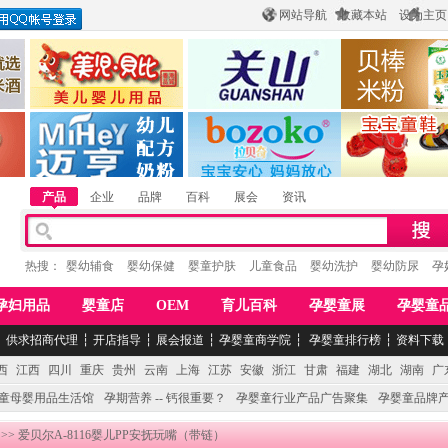
网站导航
收藏本站
设为主页
酒
惠州市美儿婴儿用品公司
陕西关山乳业有限公司
江西贝棒儿童
公司
湖南迈亨母婴用品有限公司
香港欧嘻高婴童用品公司
常熟市婴爵电子商
产品
企业
品牌
百科
展会
资讯
热搜：
婴幼辅食
婴幼保健
婴童护肤
儿童食品
婴幼洗护
婴幼防尿
孕
孕妇用品
婴童店
OEM
育儿百科
孕婴童展
孕婴童
┆
供求招商代理
┆
开店指导
┆
展会报道
┆
孕婴童商学院
┆
孕婴童排行榜
┆
资料下载
西
江西
四川
重庆
贵州
云南
上海
江苏
安徽
浙江
甘肃
福建
湖北
湖南
广
童母婴用品生活馆
孕期营养 -- 钙很重要？
孕婴童行业产品广告聚集
孕婴童品牌
>> 爱贝尔A-8116婴儿PP安抚玩嘴（带链）