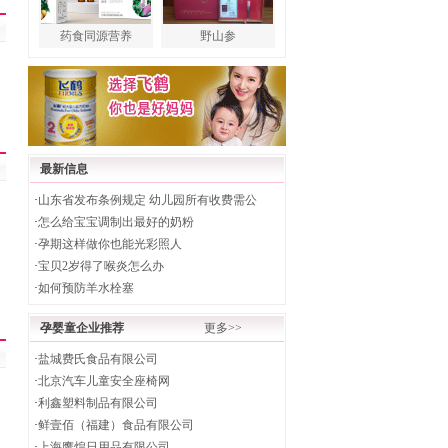
药食同源营养
野山参
最新信息
·
山东省发布条例规定 幼儿园所有收费需公
·
怎么给宝宝调制出最好的奶粉
·
孕期这样做你也能光彩照人
·
宝贝2岁得了喉炎怎么办
·
如何预防羊水栓塞
孕婴童企业推荐
更多>>
·
盐城费氏食品有限公司
·
北京汽车儿童安全座椅网
·
利鑫塑料制品有限公司
·
鲜壹佰（福建）食品有限公司
·
上海鹰煌日用品有限公司