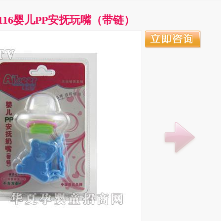
8116婴儿PP安抚玩嘴（带链）