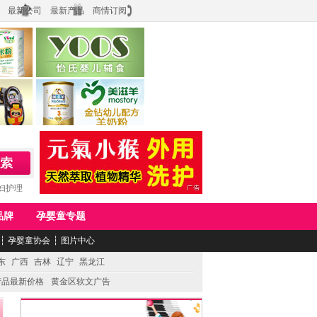
最新公司
最新产品
商情订阅
食品
上海怡氏食品科技有限公司
务公司
湖南美滋生物科技有限公司
妇护理
品牌
孕婴童专题
┆
孕婴童协会
┆
图片中心
东
广西
吉林
辽宁
黑龙江
产品最新价格
黄金区软文广告