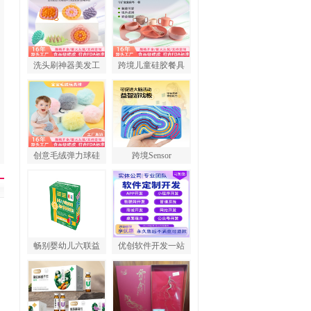
洗头刷神器美发工
跨境儿童硅胶餐具
创意毛绒弹力球硅
跨境Sensor
畅别婴幼儿六联益
优创软件开发一站