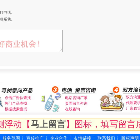
打电话。
联系我。
双方沟
点击广告位查找
电话咨询厂家
代理要
热门产品查找
页面留言咨询
厂家政
根据搜索查找
在线咨询
侧浮动【
马上留言
】图标，填写留言
服务范围
宣传推广
企业合作
友情链接
联系我们
版权声明
┆
┆
┆
┆
┆
┆