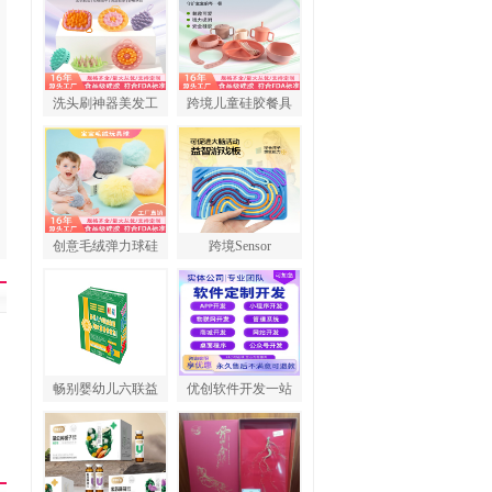
洗头刷神器美发工
跨境儿童硅胶餐具
创意毛绒弹力球硅
跨境Sensor
畅别婴幼儿六联益
优创软件开发一站