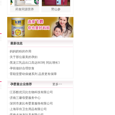
药食同源营养
野山参
最新信息
·
妈妈奶粉的作用
·
关于那位最美的孕妇
·
黑龙江乳品出口高达865吨 同比增长5
·
孕前做好合理饮食
·
育聪堂婴幼保健系列 品质更有保障
孕婴童企业推荐
更多>>
·
江苏酷优贝比生物科技有限公司
·
济南三馨母婴服务中心
·
深圳市麦比奇婴童服饰有限公司
·
上海菲伶卫生用品有限公司
·
苍南卡迪龙玩具有限公司