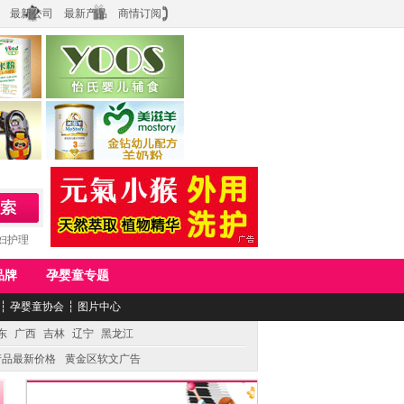
最新公司
最新产品
商情订阅
食品
上海怡氏食品科技有限公司
务公司
湖南美滋生物科技有限公司
妇护理
品牌
孕婴童专题
┆
孕婴童协会
┆
图片中心
东
广西
吉林
辽宁
黑龙江
产品最新价格
黄金区软文广告