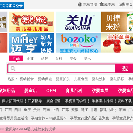
网站导航
收藏本站
设为主页
酒
惠州市美儿婴儿用品公司
陕西关山乳业有限公司
江西贝棒儿童
公司
湖南迈亨母婴用品有限公司
香港欧嘻高婴童用品公司
常熟市婴爵电子商
产品
企业
品牌
百科
展会
资讯
热搜：
婴幼辅食
婴幼保健
婴童护肤
儿童食品
婴幼洗护
婴幼防尿
孕
孕妇用品
婴童店
OEM
育儿百科
孕婴童展
孕婴童
┆
供求招商代理
┆
开店指导
┆
展会报道
┆
孕婴童商学院
┆
孕婴童排行榜
┆
资料下载
西
江西
四川
重庆
贵州
云南
上海
江苏
安徽
浙江
甘肃
福建
湖北
湖南
广
童母婴用品生活馆
孕期营养 -- 钙很重要？
孕婴童行业产品广告聚集
孕婴童品牌
>> 爱贝尔A-8114婴儿硅胶安抚玩嘴