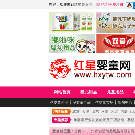
您好，欢迎来到
红星婴童网
！
[
请登录
/
免费注册
]
江西麦嘟嘟食品有限公司
江西醇之客月子米
青岛嘟啦咪婴幼儿用品公司
南昌爱可食品科技有限
网站首页
婴儿用品
儿童用品
孕婴童企业
┆
孕婴童产品
┆
孕婴童市场
┆
新闻中心
地区招商
北京
天津
山东
河南
河北
内蒙
山
专题推荐
孕婴童行业发展前景及开店指南
孕婴
您当前位置：
首页
>>
广州森洪婴幼儿用品有限公司