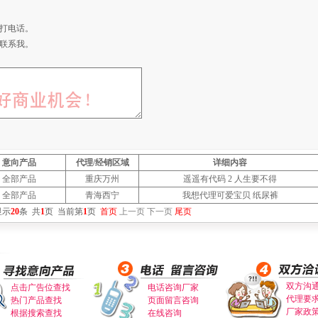
打电话。
联系我。
意向产品
代理/经销区域
详细内容
全部产品
重庆万州
遥遥有代码 2 人生要不得
全部产品
青海西宁
我想代理可爱宝贝 纸尿裤
显示
20
条
共
1
页
当前第
1
页
首页
上一页
下一页
尾页
双方沟
点击广告位查找
电话咨询厂家
代理要
热门产品查找
页面留言咨询
厂家政
根据搜索查找
在线咨询