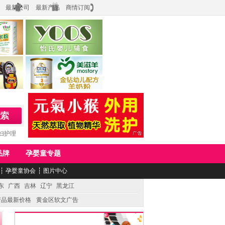
最新公司
最新产品
商情订阅
食品
上海怡氏食品科技有限公司
务公司
湖南美滋生物科技有限公司
妇护理
品牌
孕婴童专题
┆
孕婴童协会
┆
图片中心
东
广西
吉林
辽宁
黑龙江
产品最新价格
黄金区软文广告