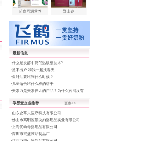
药食同源营养
野山参
最新信息
·
什么是发酵中药低温破壁技术?
·
足不出户 和我一起找春天
·
鱼肝油要吃到什么时候？
·
儿童适合吃什么样的饼干
·
美素力是美素佳儿的产品？为什么官网没有
孕婴童企业推荐
更多>>
·
山东史蒂夫医疗科技有限公司
·
佛山市高明区顶尖妇婴用品实业有限公司
·
上海优幼母婴用品有限公司
·
深圳市宏盛胶贴制品厂
·
江西巨能生物制品有限公司