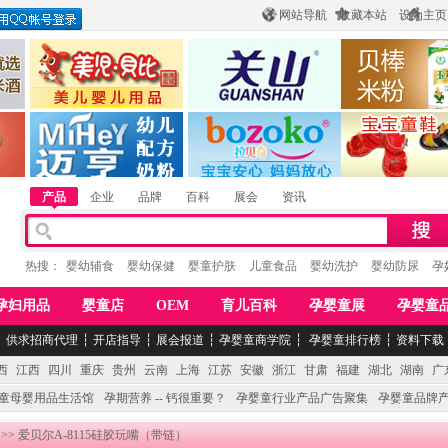
网站导航
收藏本站
设为主页
酒
惠州市美儿婴儿用品公司
陕西关山乳业有限公司
江西贝棒儿童
公司
湖南迈亨母婴用品有限公司
香港欧嘻高婴童用品公司
常熟市婴爵电子商
产品
企业
品牌
百科
展会
资讯
热搜：
婴幼辅食
婴幼保健
婴童护肤
儿童食品
婴幼洗护
婴幼防尿
孕
孕妇用品
婴童店
OEM
育儿百科
孕婴童展
孕婴童
┆
供求招商代理
┆
开店指导
┆
展会报道
┆
孕婴童商学院
┆
孕婴童排行榜
┆
资料下载
西
江西
四川
重庆
贵州
云南
上海
江苏
安徽
浙江
甘肃
福建
湖北
湖南
广
童母婴用品生活馆
孕期营养 -- 钙很重要？
孕婴童行业产品广告聚集
孕婴童品牌
>> 爱贝尔A-8115硅胶玩嘴（带链）