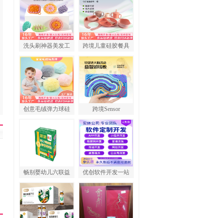
洗头刷神器美发工
跨境儿童硅胶餐具
创意毛绒弹力球硅
跨境Sensor
畅别婴幼儿六联益
优创软件开发一站