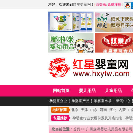
您好，欢迎来到
红星婴童网
！
[
请登录
/
免费注册
]
江西麦嘟嘟食品有限公司
江西醇之客月子米
青岛嘟啦咪婴幼儿用品公司
南昌爱可食品科技有限
网站首页
婴儿用品
儿童用品
孕婴童企业
┆
孕婴童产品
┆
孕婴童市场
┆
新闻中心
地区招商
北京
天津
山东
河南
河北
内蒙
山
专题推荐
孕婴童行业发展前景及开店指南
孕婴
您当前位置：
首页
>>
广州森洪婴幼儿用品有限公司