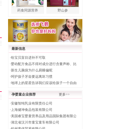
药食同源营养
野山参
最新信息
·
给宝贝盲目进补不可取
·
婴幼配方食品不得对成分进行含量声称、比
·
新生儿脑袋为什么易睡偏呢
·
呵护孩子牙齿要远离坏习惯
·
地球上的星星告诉我们应该给孩子一个自由
孕婴童企业推荐
更多>>
·
安徽智纯乳业有限责任公司
·
上海健坤食品包装有限公司
·
美国睿宝婴童营养品及用品国际集团有限公
·
湖北省汉川市童宝童车有限公司
·
杭州童伴贸易有限公司