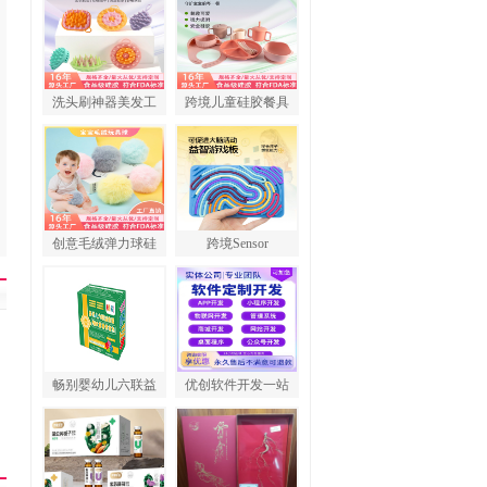
洗头刷神器美发工
跨境儿童硅胶餐具
创意毛绒弹力球硅
跨境Sensor
畅别婴幼儿六联益
优创软件开发一站