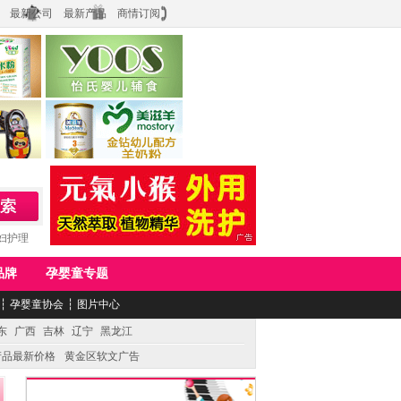
最新公司
最新产品
商情订阅
食品
上海怡氏食品科技有限公司
务公司
湖南美滋生物科技有限公司
妇护理
品牌
孕婴童专题
┆
孕婴童协会
┆
图片中心
东
广西
吉林
辽宁
黑龙江
产品最新价格
黄金区软文广告