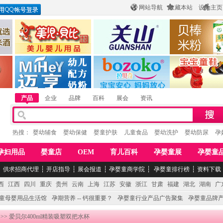
网站导航
收藏本站
设为主页
酒
惠州市美儿婴儿用品公司
陕西关山乳业有限公司
江西贝棒儿童
公司
湖南迈亨母婴用品有限公司
香港欧嘻高婴童用品公司
常熟市婴爵电子商
产品
企业
品牌
百科
展会
资讯
热搜：
婴幼辅食
婴幼保健
婴童护肤
儿童食品
婴幼洗护
婴幼防尿
孕
孕妇用品
婴童店
OEM
育儿百科
孕婴童展
孕婴童
┆
供求招商代理
┆
开店指导
┆
展会报道
┆
孕婴童商学院
┆
孕婴童排行榜
┆
资料下载
西
江西
四川
重庆
贵州
云南
上海
江苏
安徽
浙江
甘肃
福建
湖北
湖南
广
童母婴用品生活馆
孕期营养 -- 钙很重要？
孕婴童行业产品广告聚集
孕婴童品牌
>> 爱贝尔400ml精装吸塑双把水杯