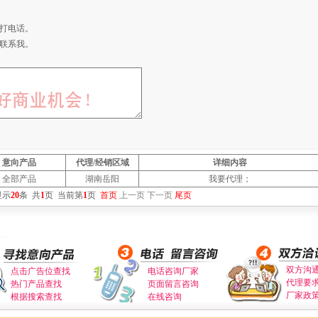
打电话。
联系我。
意向产品
代理/经销区域
详细内容
全部产品
湖南岳阳
我要代理；
显示
20
条
共
1
页
当前第
1
页
首页
上一页
下一页
尾页
双方沟
点击广告位查找
电话咨询厂家
代理要
热门产品查找
页面留言咨询
厂家政
根据搜索查找
在线咨询