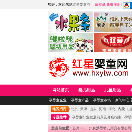
您好，欢迎来到
红星婴童网
！
[
请登录
/
免费注册
]
江西麦嘟嘟食品有限公司
江西醇之客月子米
青岛嘟啦咪婴幼儿用品公司
南昌爱可食品科技有限
网站首页
婴儿用品
儿童用品
孕婴童企业
┆
孕婴童产品
┆
孕婴童市场
┆
新闻中心
地区招商
北京
天津
山东
河南
河北
内蒙
山
专题推荐
孕婴童行业发展前景及开店指南
孕婴
您当前位置：
首页
>>
广州森洪婴幼儿用品有限公司