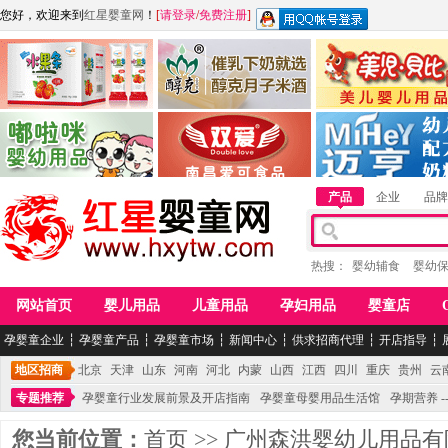
您好，欢迎来到
红星婴童网
！
[
请登录
/
免费注册
]
江西麦嘟嘟食品有限公司
江西醇之客月子米酒
惠州市美儿婴儿用品公
青岛嘟啦咪婴幼儿用品公司
南昌爱可食品科技有限公司
湖南迈亨母婴用品有限
产品
企业
品牌
热搜：
婴幼辅食
婴幼
网站首页
婴儿用品
儿童用品
孕妇用品
婴童店
孕婴童企业
┆
孕婴童产品
┆
孕婴童市场
┆
新闻中心
┆
供求招商代理
┆
开店指导
┆
地区招商
北京
天津
山东
河南
河北
内蒙
山西
江西
四川
重庆
贵州
云
专题推荐
孕婴童行业发展前景及开店指南
孕婴童母婴用品生活馆
孕期营养 -
您当前位置：
首页
>>
广州森洪婴幼儿用品有