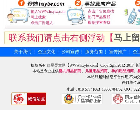
点击广告位查找
输入WWW.hxytw.com
热门产品查找
网上搜索
根据搜索查找
点击广告进入
联系我们请点击右侧浮动【
马上留
关于我们
企业文化
公司宣传
服务范围
宣传推广
企
┆
┆
┆
┆
┆
版权所有
红星婴童网
【WWW.hxytw.com】CopyRight 2012
本站是专业提供
婴儿用品招商
、
儿童用品招商
、
孕妇用品招商
、
本站只起到信息平台作用,不为
任何单位
电话：010-57741063 13366704752 QQ：3229