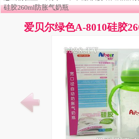
硅胶260ml防胀气奶瓶
爱贝尔绿色A-8010硅胶2