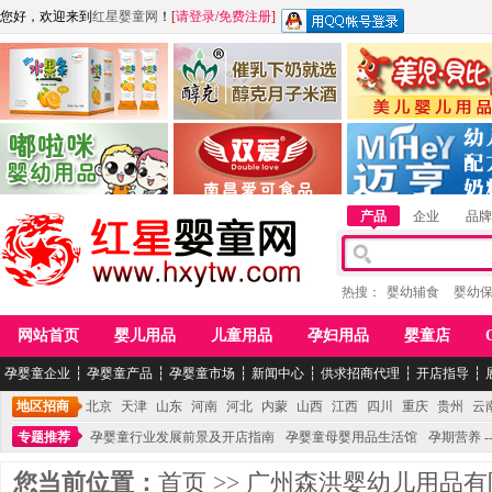
您好，欢迎来到
红星婴童网
！
[
请登录
/
免费注册
]
江西麦嘟嘟食品有限公司
江西醇之客月子米酒
惠州市美儿婴儿用品公
青岛嘟啦咪婴幼儿用品公司
南昌爱可食品科技有限公司
湖南迈亨母婴用品有限
产品
企业
品牌
热搜：
婴幼辅食
婴幼
网站首页
婴儿用品
儿童用品
孕妇用品
婴童店
孕婴童企业
┆
孕婴童产品
┆
孕婴童市场
┆
新闻中心
┆
供求招商代理
┆
开店指导
┆
地区招商
北京
天津
山东
河南
河北
内蒙
山西
江西
四川
重庆
贵州
云
专题推荐
孕婴童行业发展前景及开店指南
孕婴童母婴用品生活馆
孕期营养 -
您当前位置：
首页
>>
广州森洪婴幼儿用品有