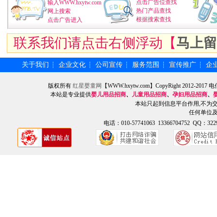
点击广告位查找
输入WWW.hxytw.com
热门产品查找
网上搜索
根据搜索查找
点击广告进入
联系我们请点击右侧浮动【
马上留
关于我们
企业文化
公司宣传
服务范围
宣传推广
企
┆
┆
┆
┆
┆
版权所有
红星婴童网
【WWW.hxytw.com】CopyRight 2012
本站是专业提供
婴儿用品招商
、
儿童用品招商
、
孕妇用品招商
、
本站只起到信息平台作用,不为
任何单位
电话：010-57741063 13366704752 QQ：3229