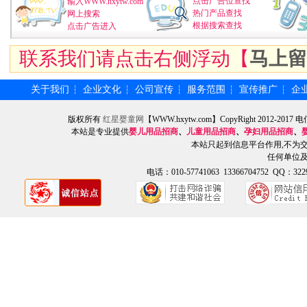
点击广告位查找
输入WWW.hxytw.com
热门产品查找
网上搜索
根据搜索查找
点击广告进入
联系我们请点击右侧浮动【
马上留
关于我们
企业文化
公司宣传
服务范围
宣传推广
企
┆
┆
┆
┆
┆
版权所有
红星婴童网
【WWW.hxytw.com】CopyRight 2012
本站是专业提供
婴儿用品招商
、
儿童用品招商
、
孕妇用品招商
、
本站只起到信息平台作用,不为
任何单位
电话：010-57741063 13366704752 QQ：3229