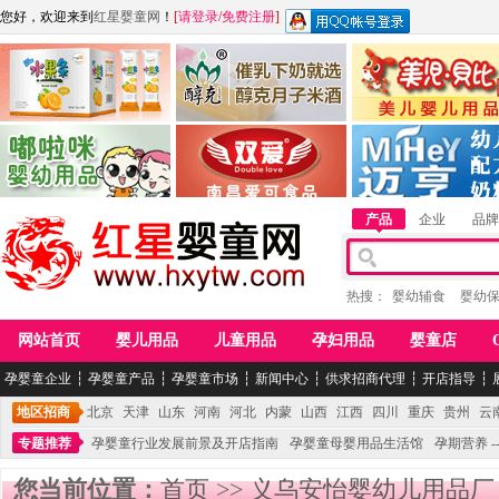
您好，欢迎来到
红星婴童网
！
[
请登录
/
免费注册
]
江西麦嘟嘟食品有限公司
江西醇之客月子米酒
惠州市美儿婴儿用品公
青岛嘟啦咪婴幼儿用品公司
南昌爱可食品科技有限公司
湖南迈亨母婴用品有限
产品
企业
品牌
热搜：
婴幼辅食
婴幼
网站首页
婴儿用品
儿童用品
孕妇用品
婴童店
孕婴童企业
┆
孕婴童产品
┆
孕婴童市场
┆
新闻中心
┆
供求招商代理
┆
开店指导
┆
地区招商
北京
天津
山东
河南
河北
内蒙
山西
江西
四川
重庆
贵州
云
专题推荐
孕婴童行业发展前景及开店指南
孕婴童母婴用品生活馆
孕期营养 -
您当前位置：
首页
>>
义乌安怡婴幼儿用品厂