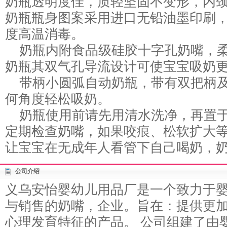
奶瓶透明度佳，质轻坚固不变形，内
奶瓶瓶身图案采用进口无铅油墨印刷，
度高温消毒。
奶瓶内附食品级硅胶十字孔奶嘴，柔
奶瓶其双气孔导流设计可使宝宝吸奶
带柄小圆弧自动奶瓶，带有双把柄及
何角度轻松吸奶。
奶瓶使用前请先用清水洗净，再置于沸
定期检查奶嘴，如果咬痕、松软扩大
让宝宝在无成年人看管下自己喝奶，
公司介绍
义乌安怡婴幼儿用品厂是一个致力于
与销售的奶嘴，企业。旨在：提供更
心理发育特征的产品。 公司组建了由