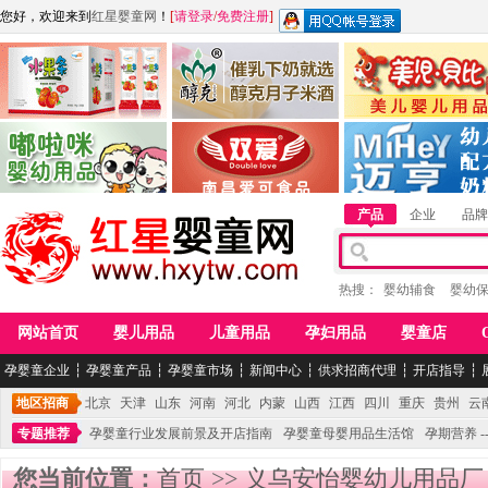
您好，欢迎来到
红星婴童网
！
[
请登录
/
免费注册
]
江西麦嘟嘟食品有限公司
江西醇之客月子米酒
惠州市美儿婴儿用品公
青岛嘟啦咪婴幼儿用品公司
南昌爱可食品科技有限公司
湖南迈亨母婴用品有限
产品
企业
品牌
热搜：
婴幼辅食
婴幼
网站首页
婴儿用品
儿童用品
孕妇用品
婴童店
孕婴童企业
┆
孕婴童产品
┆
孕婴童市场
┆
新闻中心
┆
供求招商代理
┆
开店指导
┆
地区招商
北京
天津
山东
河南
河北
内蒙
山西
江西
四川
重庆
贵州
云
专题推荐
孕婴童行业发展前景及开店指南
孕婴童母婴用品生活馆
孕期营养 -
您当前位置：
首页
>>
义乌安怡婴幼儿用品厂