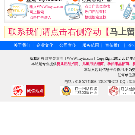
点击广告位查找
输入WWW.hxytw.com
热门产品查找
网上搜索
根据搜索查找
点击广告进入
联系我们请点击右侧浮动【
马上留
关于我们
企业文化
公司宣传
服务范围
宣传推广
企
┆
┆
┆
┆
┆
版权所有
红星婴童网
【WWW.hxytw.com】CopyRight 2012
本站是专业提供
婴儿用品招商
、
儿童用品招商
、
孕妇用品招商
、
本站只起到信息平台作用,不为
任何单位
电话：010-57741063 13366704752 QQ：3229