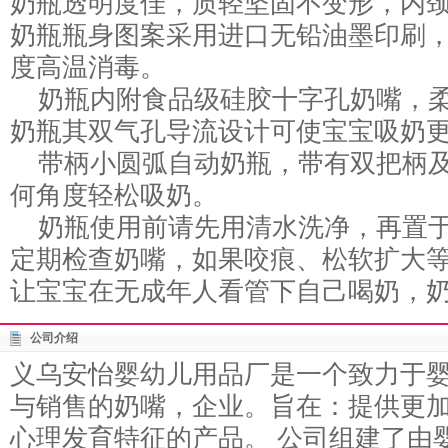
奶瓶透明度佳，质轻坚固不变形，内
奶瓶瓶身图案采用进口无铅油墨印刷，
度高温消毒。
奶瓶内附食品级硅胶十字孔奶嘴，柔
奶瓶其双气孔导流设计可使宝宝吸奶
带柄小圆弧自动奶瓶，带有双把柄及
何角度轻松吸奶。
奶瓶使用前请先用清水洗净，再置于沸
定期检查奶嘴，如果咬痕、松软扩大
让宝宝在无成年人看管下自己喝奶，
公司介绍
义乌安怡婴幼儿用品厂是一个致力于
与销售的奶嘴，企业。旨在：提供更
心理发育特征的产品。 公司组建了由