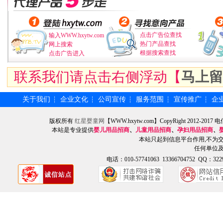
点击广告位查找
输入WWW.hxytw.com
热门产品查找
网上搜索
根据搜索查找
点击广告进入
联系我们请点击右侧浮动【
马上留
关于我们
企业文化
公司宣传
服务范围
宣传推广
企
┆
┆
┆
┆
┆
版权所有
红星婴童网
【WWW.hxytw.com】CopyRight 2012
本站是专业提供
婴儿用品招商
、
儿童用品招商
、
孕妇用品招商
、
本站只起到信息平台作用,不为
任何单位
电话：010-57741063 13366704752 QQ：3229