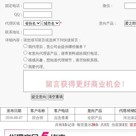
固定电话：
微信：
QQ：
代理区域：
-
*
意向产品：
联系地址：
详细内容：
请您填写留言或选择下列快捷留言：
我代理后，贵公司会提供哪些服务？
有意向代理该产品，请寄资料或给我打电话。
很感兴趣，想知道代理细节，请尽快联系我。
我要代理。
发布日期
客户名称
客户电话
意向产品
代理/经销
2016-08-07
田合明
点击查看
全部产品
河北保
共有
1
条记录
每页显示
20
条
共
1
页
当前第
1
页
首