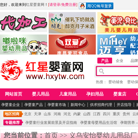
您好，欢迎来到
红星婴童网
！
[
请登录
/
免费注册
]
江西麦嘟嘟食品有限公司
江西醇之客月子米酒
惠州市美儿婴儿用品公
青岛嘟啦咪婴幼儿用品公司
南昌爱可食品科技有限公司
湖南迈亨母婴用品有限
产品
企业
品牌
热搜：
婴幼辅食
婴幼
网站首页
婴儿用品
儿童用品
孕妇用品
婴童店
孕婴童企业
┆
孕婴童产品
┆
孕婴童市场
┆
新闻中心
┆
供求招商代理
┆
开店指导
┆
地区招商
北京
天津
山东
河南
河北
内蒙
山西
江西
四川
重庆
贵州
云
专题推荐
孕婴童行业发展前景及开店指南
孕婴童母婴用品生活馆
孕期营养 -
您当前位置：
首页
>>
义乌安怡婴幼儿用品厂