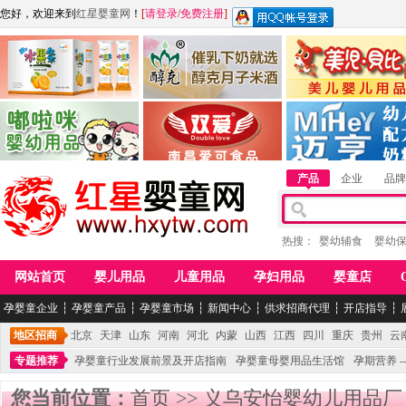
您好，欢迎来到
红星婴童网
！
[
请登录
/
免费注册
]
江西麦嘟嘟食品有限公司
江西醇之客月子米酒
惠州市美儿婴儿用品公
青岛嘟啦咪婴幼儿用品公司
南昌爱可食品科技有限公司
湖南迈亨母婴用品有限
产品
企业
品牌
热搜：
婴幼辅食
婴幼
网站首页
婴儿用品
儿童用品
孕妇用品
婴童店
孕婴童企业
┆
孕婴童产品
┆
孕婴童市场
┆
新闻中心
┆
供求招商代理
┆
开店指导
┆
地区招商
北京
天津
山东
河南
河北
内蒙
山西
江西
四川
重庆
贵州
云
专题推荐
孕婴童行业发展前景及开店指南
孕婴童母婴用品生活馆
孕期营养 -
您当前位置：
首页
>>
义乌安怡婴幼儿用品厂