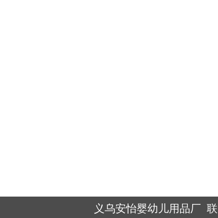
义乌安怡婴幼儿用品厂 