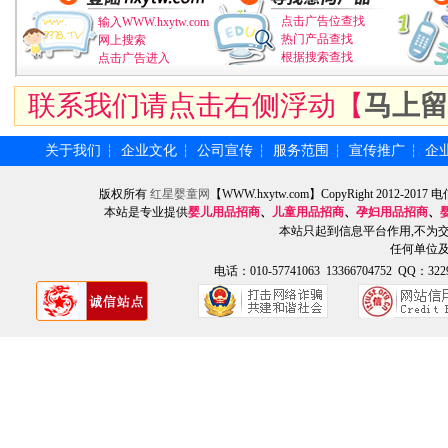
点击广告位查找
输入WWW.hxytw.com
热门产品查找
网上搜索
根据搜索查找
点击广告进入
联系我们请点击右侧浮动【
马上留
关于我们
企业文化
公司宣传
服务范围
宣传推广
企
┆
┆
┆
┆
┆
版权所有
红星婴童网
【WWW.hxytw.com】CopyRight 2012
本站是专业提供
婴儿用品招商
、
儿童用品招商
、
孕妇用品招商
、
本站只起到信息平台作用,不为
任何单位
电话：010-57741063 13366704752 QQ：3229