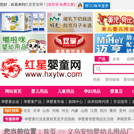
您好，欢迎来到
红星婴童网
！
[
请登录
/
免费注册
]
江西麦嘟嘟食品有限公司
江西醇之客月子米酒
惠州市美儿婴儿用品公
青岛嘟啦咪婴幼儿用品公司
南昌爱可食品科技有限公司
湖南迈亨母婴用品有限
产品
企业
品牌
热搜：
婴幼辅食
婴幼
网站首页
婴儿用品
儿童用品
孕妇用品
婴童店
孕婴童企业
┆
孕婴童产品
┆
孕婴童市场
┆
新闻中心
┆
供求招商代理
┆
开店指导
┆
地区招商
北京
天津
山东
河南
河北
内蒙
山西
江西
四川
重庆
贵州
云
专题推荐
孕婴童行业发展前景及开店指南
孕婴童母婴用品生活馆
孕期营养 -
您当前位置：
首页
>>
义乌安怡婴幼儿用品厂