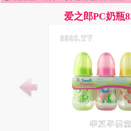
爱之郎PC奶瓶82