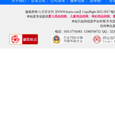
关于我们
企业文化
公司宣传
服务范围
宣传推广
企
┆
┆
┆
┆
┆
版权所有
红星婴童网
【WWW.hxytw.com】CopyRight 2012
本站是专业提供
婴儿用品招商
、
儿童用品招商
、
孕妇用品招商
、
本站只起到信息平台作用,不为
任何单位
电话：010-57741063 13366704752 QQ：3229