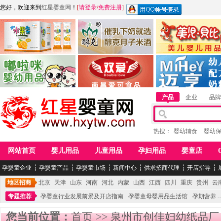
您好，欢迎来到
红星婴童网
！
[
请登录
/
免费注册
]
江西麦嘟嘟食品有限公司
江西醇之客月子米酒
惠州市美儿婴儿用品公
青岛嘟啦咪婴幼儿用品公司
南昌爱可食品科技有限公司
湖南迈亨母婴用品有限
产品
企业
品牌
热搜：
婴幼辅食
婴幼
网站首页
婴儿用品
儿童用品
孕妇用品
婴童店
孕婴童企业
┆
孕婴童产品
┆
孕婴童市场
┆
新闻中心
┆
供求招商代理
┆
开店指导
┆
地区招商
北京
天津
山东
河南
河北
内蒙
山西
江西
四川
重庆
贵州
云
专题推荐
孕婴童行业发展前景及开店指南
孕婴童母婴用品生活馆
孕期营养 -
您当前位置：
首页
>>
泉州市创佳妇幼纸品厂