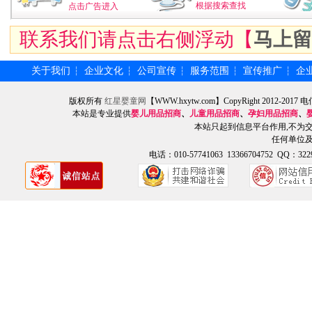
根据搜索查找
点击广告进入
联系我们请点击右侧浮动【
马上留
关于我们
企业文化
公司宣传
服务范围
宣传推广
企
┆
┆
┆
┆
┆
版权所有
红星婴童网
【WWW.hxytw.com】CopyRight 2012
本站是专业提供
婴儿用品招商
、
儿童用品招商
、
孕妇用品招商
、
本站只起到信息平台作用,不为
任何单位
电话：010-57741063 13366704752 QQ：3229