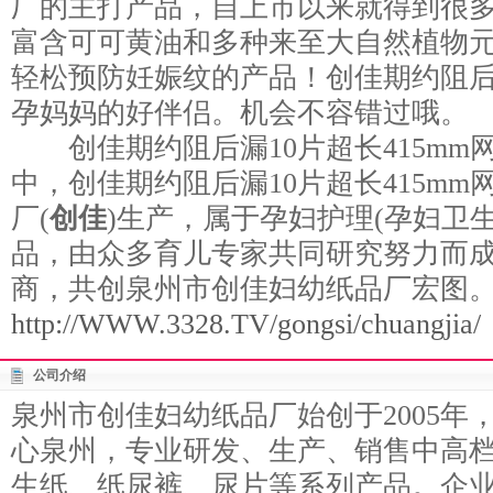
厂的主打产品，自上市以来就得到很
富含可可黄油和多种来至大自然植物
轻松预防妊娠纹的产品！创佳期约阻后漏
孕妈妈的好伴侣。机会不容错过哦。
创佳期约阻后漏10片超长415mm
中，创佳期约阻后漏10片超长415m
厂(
创佳
)生产，属于孕妇护理(孕妇卫
品，由众多育儿专家共同研究努力而
商，共创泉州市创佳妇幼纸品厂宏图
http://WWW.3328.TV/gongsi/chuangjia/
公司介绍
泉州市创佳妇幼纸品厂始创于2005年
心泉州，专业研发、生产、销售中高档
生纸、纸尿裤、尿片等系列产品。企