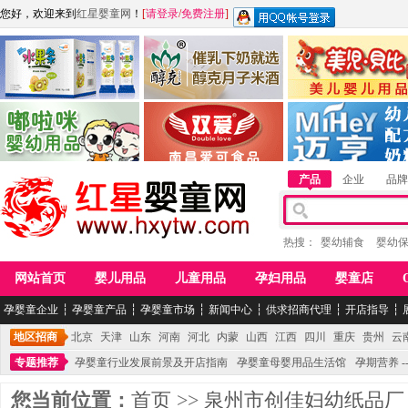
您好，欢迎来到
红星婴童网
！
[
请登录
/
免费注册
]
江西麦嘟嘟食品有限公司
江西醇之客月子米酒
惠州市美儿婴儿用品公
青岛嘟啦咪婴幼儿用品公司
南昌爱可食品科技有限公司
湖南迈亨母婴用品有限
产品
企业
品牌
热搜：
婴幼辅食
婴幼
网站首页
婴儿用品
儿童用品
孕妇用品
婴童店
孕婴童企业
┆
孕婴童产品
┆
孕婴童市场
┆
新闻中心
┆
供求招商代理
┆
开店指导
┆
地区招商
北京
天津
山东
河南
河北
内蒙
山西
江西
四川
重庆
贵州
云
专题推荐
孕婴童行业发展前景及开店指南
孕婴童母婴用品生活馆
孕期营养 -
您当前位置：
首页
>>
泉州市创佳妇幼纸品厂