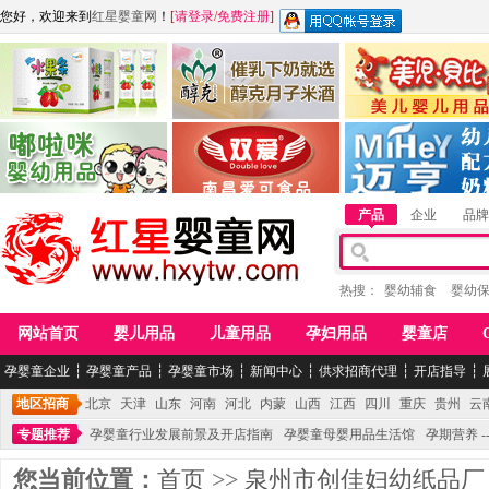
您好，欢迎来到
红星婴童网
！
[
请登录
/
免费注册
]
江西麦嘟嘟食品有限公司
江西醇之客月子米酒
惠州市美儿婴儿用品公
青岛嘟啦咪婴幼儿用品公司
南昌爱可食品科技有限公司
湖南迈亨母婴用品有限
产品
企业
品牌
热搜：
婴幼辅食
婴幼
网站首页
婴儿用品
儿童用品
孕妇用品
婴童店
孕婴童企业
┆
孕婴童产品
┆
孕婴童市场
┆
新闻中心
┆
供求招商代理
┆
开店指导
┆
地区招商
北京
天津
山东
河南
河北
内蒙
山西
江西
四川
重庆
贵州
云
专题推荐
孕婴童行业发展前景及开店指南
孕婴童母婴用品生活馆
孕期营养 -
您当前位置：
首页
>>
泉州市创佳妇幼纸品厂