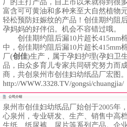
厂的主打产品，自上市以来就得到很
富含可可黄油和多种来至大自然植物
轻松预防妊娠纹的产品！创佳期约阻后漏
孕妈妈的好伴侣。机会不容错过哦。
创佳期约阻后漏10片超长415mm
中，创佳期约阻后漏10片超长415m
厂(
创佳
)生产，属于孕妇护理(孕妇卫
品，由众多育儿专家共同研究努力而
商，共创泉州市创佳妇幼纸品厂宏图
http://WWW.3328.TV/gongsi/chuangjia/
公司介绍
泉州市创佳妇幼纸品厂始创于2005年
心泉州，专业研发、生产、销售中高档
生纸、纸尿裤、尿片等系列产品。企