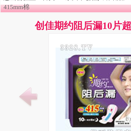
415mm棉
创佳期约阻后漏10片超