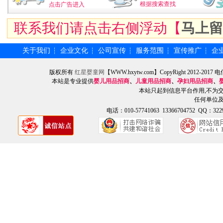
根据搜索查找
点击广告进入
联系我们请点击右侧浮动【
马上留
关于我们
企业文化
公司宣传
服务范围
宣传推广
企
┆
┆
┆
┆
┆
版权所有
红星婴童网
【WWW.hxytw.com】CopyRight 2012
本站是专业提供
婴儿用品招商
、
儿童用品招商
、
孕妇用品招商
、
本站只起到信息平台作用,不为
任何单位
电话：010-57741063 13366704752 QQ：3229