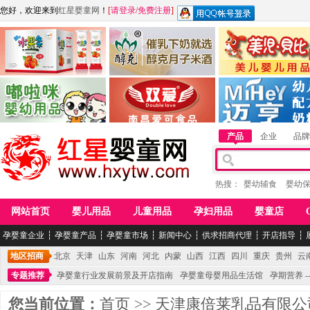
您好，欢迎来到
红星婴童网
！
[
请登录
/
免费注册
]
江西麦嘟嘟食品有限公司
江西醇之客月子米酒
惠州市美儿婴儿用品公
青岛嘟啦咪婴幼儿用品公司
南昌爱可食品科技有限公司
湖南迈亨母婴用品有限
产品
企业
品牌
热搜：
婴幼辅食
婴幼
网站首页
婴儿用品
儿童用品
孕妇用品
婴童店
孕婴童企业
┆
孕婴童产品
┆
孕婴童市场
┆
新闻中心
┆
供求招商代理
┆
开店指导
┆
地区招商
北京
天津
山东
河南
河北
内蒙
山西
江西
四川
重庆
贵州
云
专题推荐
孕婴童行业发展前景及开店指南
孕婴童母婴用品生活馆
孕期营养 -
您当前位置：
首页
>>
天津康倍莱乳品有限公