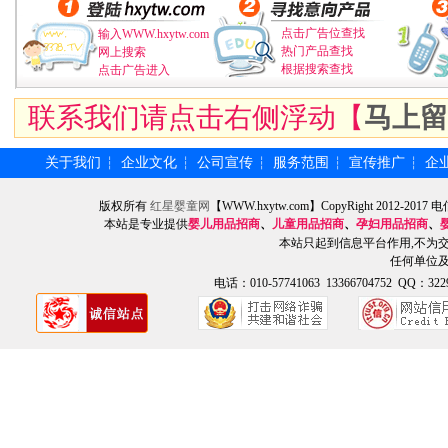
点击广告位查找
输入WWW.hxytw.com
热门产品查找
网上搜索
根据搜索查找
点击广告进入
联系我们请点击右侧浮动【
马上留
关于我们
企业文化
公司宣传
服务范围
宣传推广
企
┆
┆
┆
┆
┆
版权所有
红星婴童网
【WWW.hxytw.com】CopyRight 2012
本站是专业提供
婴儿用品招商
、
儿童用品招商
、
孕妇用品招商
、
本站只起到信息平台作用,不为
任何单位
电话：010-57741063 13366704752 QQ：3229