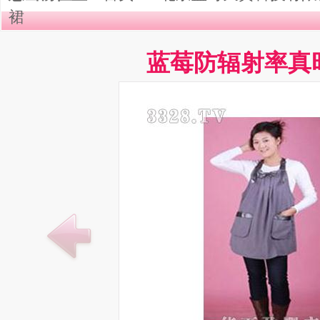
裙
蓝莓防辐射率真