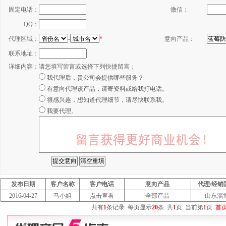
固定电话：
微信：
QQ：
代理区域：
-
*
意向产品：
联系地址：
详细内容：
请您填写留言或选择下列快捷留言：
我代理后，贵公司会提供哪些服务？
有意向代理该产品，请寄资料或给我打电话。
很感兴趣，想知道代理细节，请尽快联系我。
我要代理。
发布日期
客户名称
客户电话
意向产品
代理/经销
2016-04-27
马小姐
点击查看
全部产品
山东淄
共有
1
条记录
每页显示
20
条
共
1
页
当前第
1
页
首