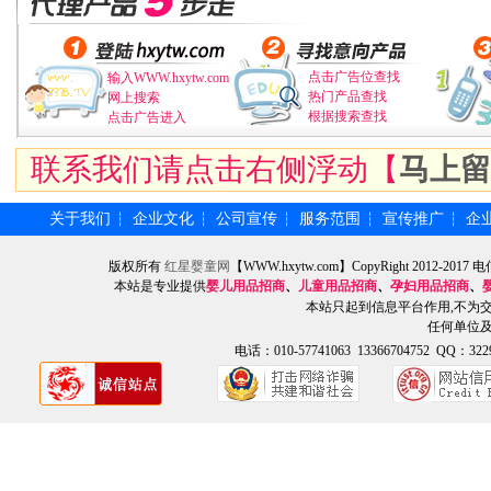
点击广告位查找
输入WWW.hxytw.com
热门产品查找
网上搜索
根据搜索查找
点击广告进入
联系我们请点击右侧浮动【
马上留
关于我们
企业文化
公司宣传
服务范围
宣传推广
企
┆
┆
┆
┆
┆
版权所有
红星婴童网
【WWW.hxytw.com】CopyRight 2012
本站是专业提供
婴儿用品招商
、
儿童用品招商
、
孕妇用品招商
、
本站只起到信息平台作用,不为
任何单位
电话：010-57741063 13366704752 QQ：3229