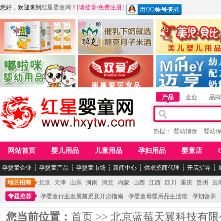
您好，欢迎来到
红星婴童网
！
[
请登录
/
免费注册
]
江西麦嘟嘟食品有限公司
江西醇之客月子米酒
惠州市美儿婴儿用品公
青岛嘟啦咪婴幼儿用品公司
南昌爱可食品科技有限公司
湖南迈亨母婴用品有限
产品
企业
品牌
热搜：
婴幼辅食
婴幼
网站首页
婴儿用品
儿童用品
孕妇用品
婴童店
孕婴童企业
┆
孕婴童产品
┆
孕婴童市场
┆
新闻中心
┆
供求招商代理
┆
开店指导
┆
地区招商
北京
天津
山东
河南
河北
内蒙
山西
江西
四川
重庆
贵州
云
专题推荐
孕婴童行业发展前景及开店指南
孕婴童母婴用品生活馆
孕期营养 -
您当前位置：
首页
>>
北京蓝莓天翼科技有限