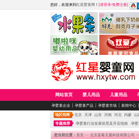
您好，欢迎来到
红星婴童网
！
[
请登录
/
免费注册
]
江西麦嘟嘟食品有限公司
江西醇之客月子米
青岛嘟啦咪婴幼儿用品公司
南昌爱可食品科技有限
网站首页
婴儿用品
儿童用品
孕婴童企业
┆
孕婴童产品
┆
孕婴童市场
┆
新闻中心
地区招商
北京
天津
山东
河南
河北
内蒙
山
专题推荐
孕婴童行业发展前景及开店指南
孕婴
您当前位置：
首页
>>
北京蓝莓天翼科技有限公司
>