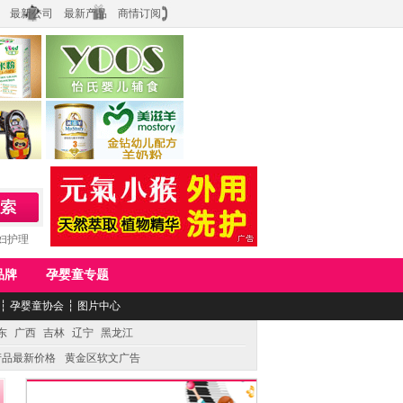
最新公司
最新产品
商情订阅
食品
上海怡氏食品科技有限公司
务公司
湖南美滋生物科技有限公司
妇护理
品牌
孕婴童专题
┆
孕婴童协会
┆
图片中心
东
广西
吉林
辽宁
黑龙江
产品最新价格
黄金区软文广告