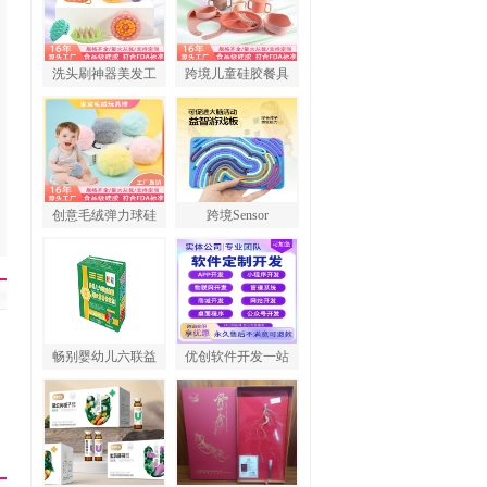
洗头刷神器美发工
跨境儿童硅胶餐具
创意毛绒弹力球硅
跨境Sensor
畅别婴幼儿六联益
优创软件开发一站