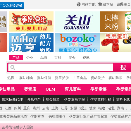
网站导航
收藏本站
设为主页
酒
惠州市美儿婴儿用品公司
陕西关山乳业有限公司
江西贝棒儿童
公司
湖南迈亨母婴用品有限公司
香港欧嘻高婴童用品公司
常熟市婴爵电子商
产品
企业
品牌
百科
展会
资讯
热搜：
婴幼辅食
婴幼保健
婴童护肤
儿童食品
婴幼洗护
婴幼防尿
孕
孕妇用品
婴童店
OEM
育儿百科
孕婴童展
孕婴童
┆
供求招商代理
┆
开店指导
┆
展会报道
┆
孕婴童商学院
┆
孕婴童排行榜
┆
资料下载
西
江西
四川
重庆
贵州
云南
上海
江苏
安徽
浙江
甘肃
福建
湖北
湖南
广
童母婴用品生活馆
孕期营养 -- 钙很重要？
孕婴童行业产品广告聚集
孕婴童品牌
> 蓝莓防辐射伊人围裙