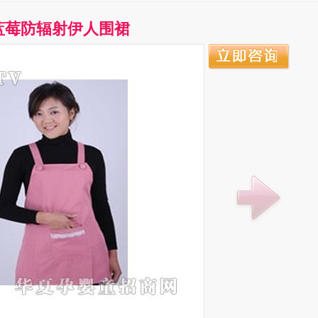
蓝莓防辐射伊人围裙