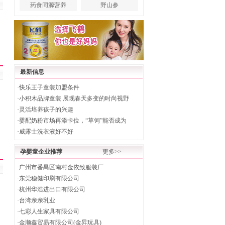
药食同源营养
野山参
最新信息
·
快乐王子童装加盟条件
·
小积木品牌童装 展现春天多变的时尚视野
·
灵活培养孩子的兴趣
·
婴配奶粉市场再添卡位，“草饲”能否成为
·
威露士洗衣液好不好
孕婴童企业推荐
更多>>
·
广州市番禺区南村金依致服装厂
·
东莞稳健印刷有限公司
·
杭州华浩进出口有限公司
·
台湾亲亲乳业
·
七彩人生家具有限公司
·
金顺鑫贸易有限公司(金昇玩具)