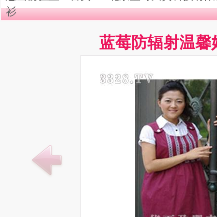
衫
蓝莓防辐射温馨