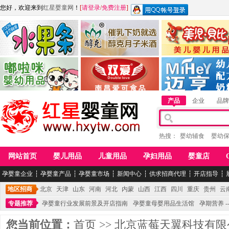
您好，欢迎来到
红星婴童网
！
[
请登录
/
免费注册
]
江西麦嘟嘟食品有限公司
江西醇之客月子米酒
惠州市美儿婴儿用品公
青岛嘟啦咪婴幼儿用品公司
南昌爱可食品科技有限公司
湖南迈亨母婴用品有限
产品
企业
品牌
热搜：
婴幼辅食
婴幼
网站首页
婴儿用品
儿童用品
孕妇用品
婴童店
孕婴童企业
┆
孕婴童产品
┆
孕婴童市场
┆
新闻中心
┆
供求招商代理
┆
开店指导
┆
地区招商
北京
天津
山东
河南
河北
内蒙
山西
江西
四川
重庆
贵州
云
专题推荐
孕婴童行业发展前景及开店指南
孕婴童母婴用品生活馆
孕期营养 -
您当前位置：
首页
>>
北京蓝莓天翼科技有限