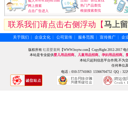
点击广告位查找
输入WWW.hxytw.com
热门产品查找
网上搜索
根据搜索查找
点击广告进入
联系我们请点击右侧浮动【
马上留
关于我们
企业文化
公司宣传
服务范围
宣传推广
企
┆
┆
┆
┆
┆
版权所有
红星婴童网
【WWW.hxytw.com】CopyRight 2012
本站是专业提供
婴儿用品招商
、
儿童用品招商
、
孕妇用品招商
、
本站只起到信息平台作用,不为
任何单位
电话：010-57741063 13366704752 QQ：3229