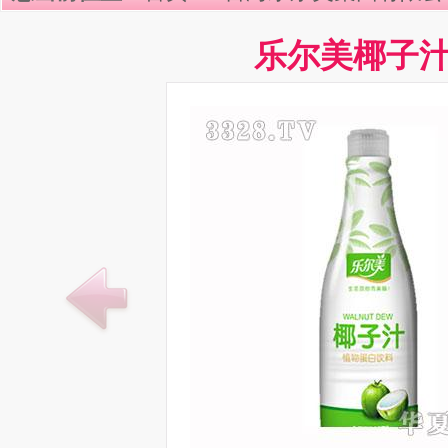
乐尔美椰子