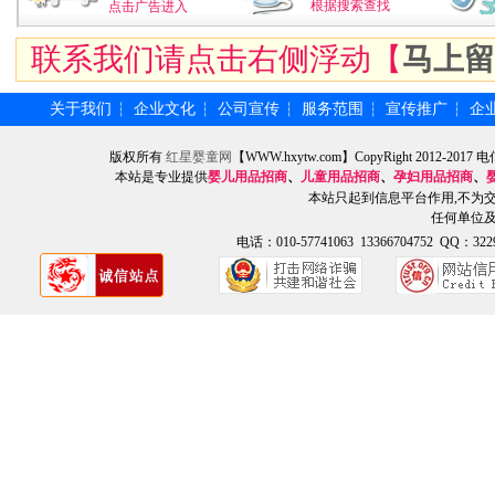
根据搜索查找
点击广告进入
联系我们请点击右侧浮动【
马上留
关于我们
企业文化
公司宣传
服务范围
宣传推广
企
┆
┆
┆
┆
┆
版权所有
红星婴童网
【WWW.hxytw.com】CopyRight 2012
本站是专业提供
婴儿用品招商
、
儿童用品招商
、
孕妇用品招商
、
本站只起到信息平台作用,不为
任何单位
电话：010-57741063 13366704752 QQ：3229