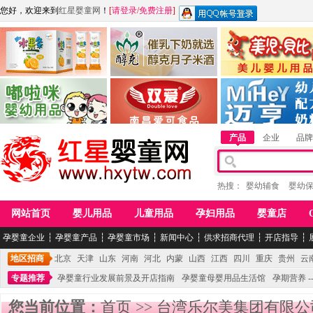
您好，欢迎来到
红星婴童网
！
[
请登录
/
免费注册
]
江西麦嘟嘟食品有限公司
江西醇之客月子米酒
惠州市美儿婴儿用品公
青岛嘟啦咪婴幼儿用品公司
南昌爱可食品科技有限公司
湖南迈亨母婴用品有限
产品
企业
品牌
热搜：
婴幼辅食
婴幼
网站首页
婴儿用品
儿童用品
孕妇用品
婴童店
孕婴童企业
┆
孕婴童产品
┆
孕婴童市场
┆
新闻中心
┆
供求招商代理
┆
开店指导
┆
地区招商
北京
天津
山东
河南
河北
内蒙
山西
江西
四川
重庆
贵州
云
专题推荐
孕婴童行业发展前景及开店指南
孕婴童母婴用品生活馆
孕期营养 -
您当前位置：
首页
>>
台湾乐尔美集团有限公