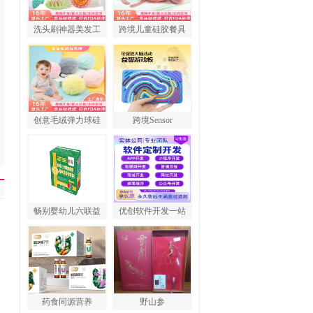
洗头刷神器美发工
跨境儿童硅胶餐具
创意毛绒弹力球硅
跨境Sensor
畅别婴幼儿六联益
优创软件开发一站
药食同源营养
野山参