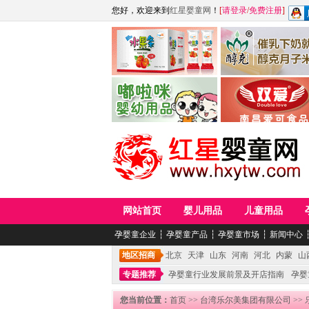
您好，欢迎来到
红星婴童网
！
[
请登录
/
免费注册
]
江西麦嘟嘟食品有限公司
江西醇之客月子米
青岛嘟啦咪婴幼儿用品公司
南昌爱可食品科技有限
网站首页
婴儿用品
儿童用品
孕婴童企业
┆
孕婴童产品
┆
孕婴童市场
┆
新闻中心
地区招商
北京
天津
山东
河南
河北
内蒙
山
专题推荐
孕婴童行业发展前景及开店指南
孕婴
您当前位置：
首页
>>
台湾乐尔美集团有限公司
>>