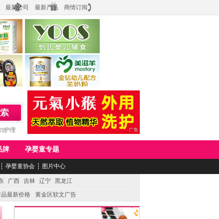
最新公司
最新产品
商情订阅
食品
上海怡氏食品科技有限公司
务公司
湖南美滋生物科技有限公司
妇护理
品牌
孕婴童专题
┆
孕婴童协会
┆
图片中心
东
广西
吉林
辽宁
黑龙江
产品最新价格
黄金区软文广告