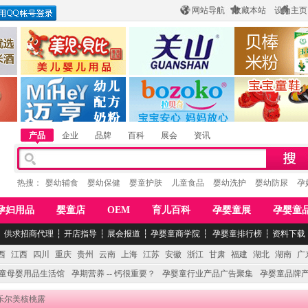
网站导航
收藏本站
设为主页
酒
惠州市美儿婴儿用品公司
陕西关山乳业有限公司
江西贝棒儿童
公司
湖南迈亨母婴用品有限公司
香港欧嘻高婴童用品公司
常熟市婴爵电子商
产品
企业
品牌
百科
展会
资讯
热搜：
婴幼辅食
婴幼保健
婴童护肤
儿童食品
婴幼洗护
婴幼防尿
孕
孕妇用品
婴童店
OEM
育儿百科
孕婴童展
孕婴童
┆
供求招商代理
┆
开店指导
┆
展会报道
┆
孕婴童商学院
┆
孕婴童排行榜
┆
资料下载
西
江西
四川
重庆
贵州
云南
上海
江苏
安徽
浙江
甘肃
福建
湖北
湖南
广
童母婴用品生活馆
孕期营养 -- 钙很重要？
孕婴童行业产品广告聚集
孕婴童品牌
 乐尔美核桃露