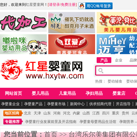
您好，欢迎来到
红星婴童网
！
[
请登录
/
免费注册
]
江西麦嘟嘟食品有限公司
江西醇之客月子米酒
惠州市美儿婴儿用品公
青岛嘟啦咪婴幼儿用品公司
南昌爱可食品科技有限公司
湖南迈亨母婴用品有限
产品
企业
品牌
热搜：
婴幼辅食
婴幼
网站首页
婴儿用品
儿童用品
孕妇用品
婴童店
孕婴童企业
┆
孕婴童产品
┆
孕婴童市场
┆
新闻中心
┆
供求招商代理
┆
开店指导
┆
地区招商
北京
天津
山东
河南
河北
内蒙
山西
江西
四川
重庆
贵州
云
专题推荐
孕婴童行业发展前景及开店指南
孕婴童母婴用品生活馆
孕期营养 -
您当前位置：
首页
>>
台湾乐尔美集团有限公