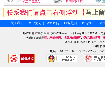
根据搜索查找
点击广告进入
联系我们请点击右侧浮动【
马上留
关于我们
企业文化
公司宣传
服务范围
宣传推广
企
┆
┆
┆
┆
┆
版权所有
红星婴童网
【WWW.hxytw.com】CopyRight 2012
本站是专业提供
婴儿用品招商
、
儿童用品招商
、
孕妇用品招商
、
本站只起到信息平台作用,不为
任何单位
电话：010-57741063 13366704752 QQ：3229