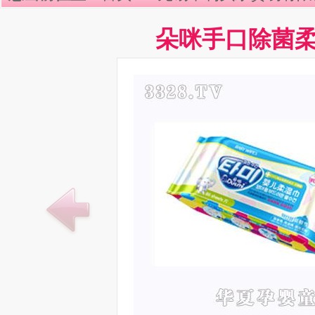
朵咪手口除菌