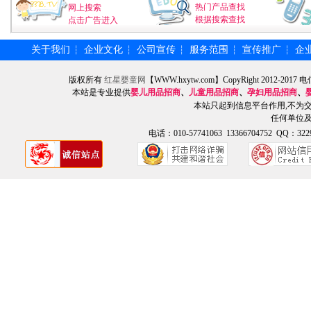
热门产品查找
网上搜索
根据搜索查找
点击广告进入
关于我们
企业文化
公司宣传
服务范围
宣传推广
企
┆
┆
┆
┆
┆
版权所有
红星婴童网
【WWW.hxytw.com】CopyRight 2012
本站是专业提供
婴儿用品招商
、
儿童用品招商
、
孕妇用品招商
、
本站只起到信息平台作用,不为
任何单位
电话：010-57741063 13366704752 QQ：3229