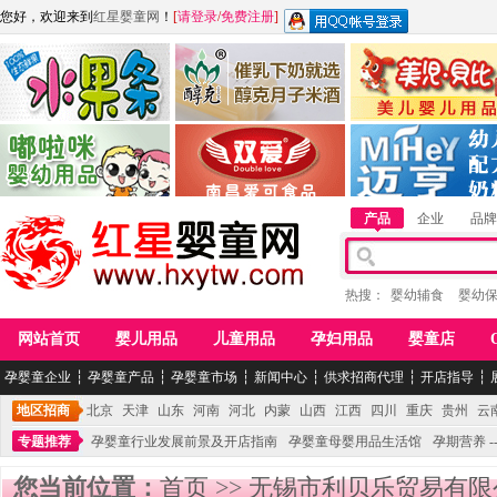
您好，欢迎来到
红星婴童网
！
[
请登录
/
免费注册
]
江西麦嘟嘟食品有限公司
江西醇之客月子米酒
惠州市美儿婴儿用品公
青岛嘟啦咪婴幼儿用品公司
南昌爱可食品科技有限公司
湖南迈亨母婴用品有限
产品
企业
品牌
热搜：
婴幼辅食
婴幼
网站首页
婴儿用品
儿童用品
孕妇用品
婴童店
孕婴童企业
┆
孕婴童产品
┆
孕婴童市场
┆
新闻中心
┆
供求招商代理
┆
开店指导
┆
地区招商
北京
天津
山东
河南
河北
内蒙
山西
江西
四川
重庆
贵州
云
专题推荐
孕婴童行业发展前景及开店指南
孕婴童母婴用品生活馆
孕期营养 -
您当前位置：
首页
>>
无锡市利贝乐贸易有限