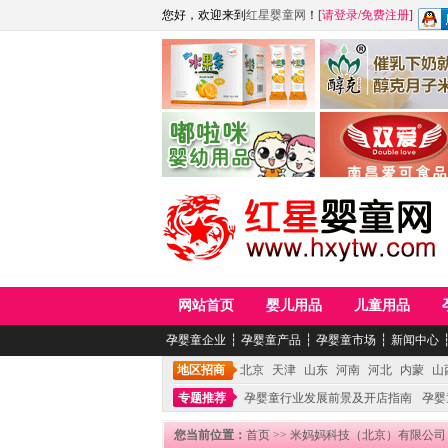
您好，欢迎来到
红星婴童网
！
[
请登录
/
免费注册
]
江西麦嘟嘟食品有限公司
江西醇之客月子米
青岛嘟啦咪婴幼儿用品公司
南昌爱可食品科技有限
网站首页
婴儿用品
儿童用品
孕婴童企业
┆
孕婴童产品
┆
孕婴童市场
┆
新闻中心
地区招商
北京
天津
山东
河南
河北
内蒙
山
专题推荐
孕婴童行业发展前景及开店指南
孕婴
您当前位置：
首页
>>
米妈妈科技（北京）有限公司