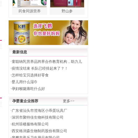
药食同源营养
野山参
最新信息
·
童聪纳乳营养品跨界合作教育机构，助力儿
·
疫情没结束 长队已经排起来了？！
·
怎样给宝贝选择好零食
·
婴儿用什么湿巾
·
孕妇喉咙痛吃什么好
孕婴童企业推荐
更多>>
·
广东省汕头市澄海区小乖蛋玩具厂
·
深圳市聚特佳生物科技有限公司
·
杭州琼楼服饰有限公司
·
西安格润森生物制药股份有限公司
·
襄樊市盈乐卫生用品有限公司