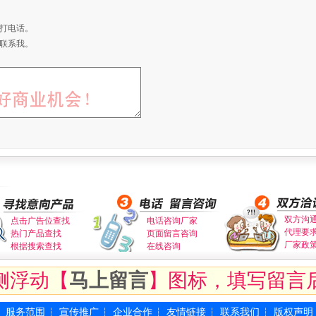
打电话。
联系我。
双方沟
点击广告位查找
电话咨询厂家
代理要
热门产品查找
页面留言咨询
厂家政
根据搜索查找
在线咨询
侧浮动【
马上留言
】图标，填写留言
服务范围
宣传推广
企业合作
友情链接
联系我们
版权声明
┆
┆
┆
┆
┆
┆