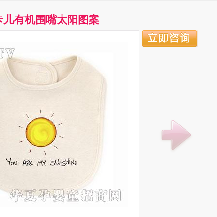
卡儿有机围嘴太阳图案