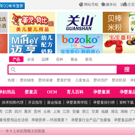
网站导航
收藏本站
设为主页
酒
惠州市美儿婴儿用品公司
陕西关山乳业有限公司
江西贝棒儿童
公司
湖南迈亨母婴用品有限公司
香港欧嘻高婴童用品公司
常熟市婴爵电子商
产品
企业
品牌
百科
展会
资讯
热搜：
婴幼辅食
婴幼保健
婴童护肤
儿童食品
婴幼洗护
婴幼防尿
孕
孕妇用品
婴童店
OEM
育儿百科
孕婴童展
孕婴童
┆
供求招商代理
┆
开店指导
┆
展会报道
┆
孕婴童商学院
┆
孕婴童排行榜
┆
资料下载
西
江西
四川
重庆
贵州
云南
上海
江苏
安徽
浙江
甘肃
福建
湖北
湖南
广
童母婴用品生活馆
孕期营养 -- 钙很重要？
孕婴童行业产品广告聚集
孕婴童品牌
>> 奇卡儿有机围嘴太阳图案