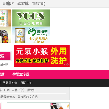
最新公司
最新产品
商情订阅
食品
上海怡氏食品科技有限公司
务公司
湖南美滋生物科技有限公司
妇护理
品牌
孕婴童专题
┆
孕婴童协会
┆
图片中心
东
广西
吉林
辽宁
黑龙江
产品最新价格
黄金区软文广告