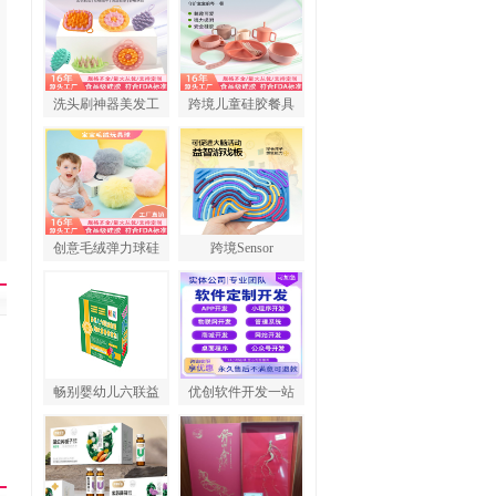
洗头刷神器美发工
跨境儿童硅胶餐具
创意毛绒弹力球硅
跨境Sensor
畅别婴幼儿六联益
优创软件开发一站