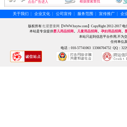
根据搜索查找
点击广告进入
关于我们
企业文化
公司宣传
服务范围
宣传推广
企
┆
┆
┆
┆
┆
版权所有
红星婴童网
【WWW.hxytw.com】CopyRight 2012
本站是专业提供
婴儿用品招商
、
儿童用品招商
、
孕妇用品招商
、
本站只起到信息平台作用,不为
任何单位
电话：010-57741063 13366704752 QQ：3229