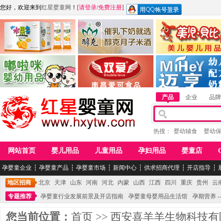
您好，欢迎来到
红星婴童网
！
[
请登录
/
免费注册
]
江西麦嘟嘟食品有限公司
江西醇之客月子米酒
惠州市美儿婴儿用品公
青岛嘟啦咪婴幼儿用品公司
南昌爱可食品科技有限公司
湖南迈亨母婴用品有限
产品
企业
品牌
热搜：
婴幼辅食
婴幼
网站首页
婴儿用品
儿童用品
孕妇用品
婴童店
孕婴童企业
┆
孕婴童产品
┆
孕婴童市场
┆
新闻中心
┆
供求招商代理
┆
开店指导
┆
地区招商
北京
天津
山东
河南
河北
内蒙
山西
江西
四川
重庆
贵州
云
专题推荐
孕婴童行业发展前景及开店指南
孕婴童母婴用品生活馆
孕期营养 -
您当前位置：
首页
>>
西安喜羊羊生物科技有