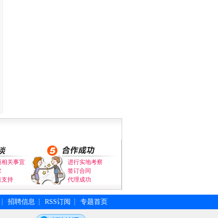
通相关事宜
进行实地考察
求
签订合同
策支持
代理成功
招聘信息
RSS订阅
专题首页
┆
┆
┆