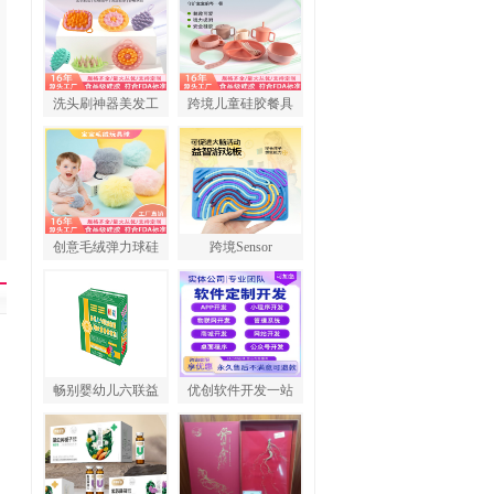
洗头刷神器美发工
跨境儿童硅胶餐具
创意毛绒弹力球硅
跨境Sensor
畅别婴幼儿六联益
优创软件开发一站