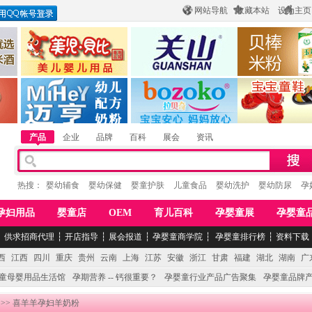
网站导航
收藏本站
设为主页
酒
惠州市美儿婴儿用品公司
陕西关山乳业有限公司
江西贝棒儿童
公司
湖南迈亨母婴用品有限公司
香港欧嘻高婴童用品公司
常熟市婴爵电子商
产品
企业
品牌
百科
展会
资讯
热搜：
婴幼辅食
婴幼保健
婴童护肤
儿童食品
婴幼洗护
婴幼防尿
孕
孕妇用品
婴童店
OEM
育儿百科
孕婴童展
孕婴童
┆
供求招商代理
┆
开店指导
┆
展会报道
┆
孕婴童商学院
┆
孕婴童排行榜
┆
资料下载
西
江西
四川
重庆
贵州
云南
上海
江苏
安徽
浙江
甘肃
福建
湖北
湖南
广
童母婴用品生活馆
孕期营养 -- 钙很重要？
孕婴童行业产品广告聚集
孕婴童品牌
>> 喜羊羊孕妇羊奶粉