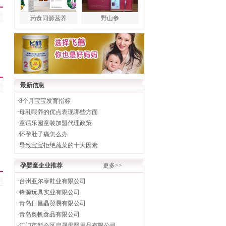
药食同源营养
野山参
最新信息
·
8个月宝宝发育指标
·
母乳喂养的优点表现哪些方面
·
童话乐园童装加盟代理政策
·
怀孕肚子痛怎么办
·
导致宝宝拒绝蔬菜的十大因素
孕婴童企业推荐
更多>>
·
台州亚尔泰鞋业有限公司
·
锋源玩具实业有限公司
·
青岛日昌晶贸易有限公司
·
青岛奥帆食品有限公司
·
江门市新会区启晟母婴用品有限公司