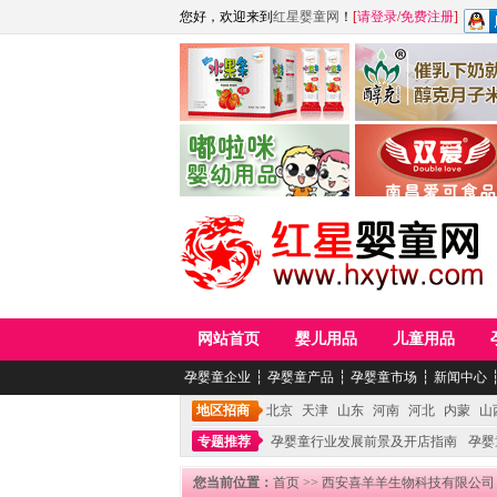
您好，欢迎来到
红星婴童网
！
[
请登录
/
免费注册
]
江西麦嘟嘟食品有限公司
江西醇之客月子米
青岛嘟啦咪婴幼儿用品公司
南昌爱可食品科技有限
网站首页
婴儿用品
儿童用品
孕婴童企业
┆
孕婴童产品
┆
孕婴童市场
┆
新闻中心
地区招商
北京
天津
山东
河南
河北
内蒙
山
专题推荐
孕婴童行业发展前景及开店指南
孕婴
您当前位置：
首页
>>
西安喜羊羊生物科技有限公司