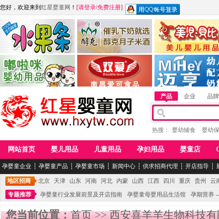
您好，欢迎来到
红星婴童网
！
[
请登录
/
免费注册
]
江西麦嘟嘟食品有限公司
江西醇之客月子米酒
惠州市美儿婴儿用品公
青岛嘟啦咪婴幼儿用品公司
南昌爱可食品科技有限公司
湖南迈亨母婴用品有限
产品
企业
品牌
热搜：
婴幼辅食
婴幼
网站首页
婴儿用品
儿童用品
孕妇用品
婴童店
孕婴童企业
┆
孕婴童产品
┆
孕婴童市场
┆
新闻中心
┆
供求招商代理
┆
开店指导
┆
地区招商
北京
天津
山东
河南
河北
内蒙
山西
江西
四川
重庆
贵州
云
专题推荐
孕婴童行业发展前景及开店指南
孕婴童母婴用品生活馆
孕期营养 -
您当前位置：
首页
>>
西安喜羊羊生物科技有