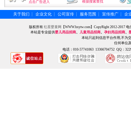
根据搜索查找
点击广告进入
关于我们
企业文化
公司宣传
服务范围
宣传推广
企
┆
┆
┆
┆
┆
版权所有
红星婴童网
【WWW.hxytw.com】CopyRight 2012
本站是专业提供
婴儿用品招商
、
儿童用品招商
、
孕妇用品招商
、
本站只起到信息平台作用,不为
任何单位
电话：010-57741063 13366704752 QQ：3229