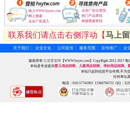
点击广告位查找
输入WWW.hxytw.com
热门产品查找
网上搜索
根据搜索查找
点击广告进入
联系我们请点击右侧浮动【
马上留
关于我们
企业文化
公司宣传
服务范围
宣传推广
企
┆
┆
┆
┆
┆
版权所有
红星婴童网
【WWW.hxytw.com】CopyRight 2012
本站是专业提供
婴儿用品招商
、
儿童用品招商
、
孕妇用品招商
、
本站只起到信息平台作用,不为
任何单位
电话：010-57741063 13366704752 QQ：3229