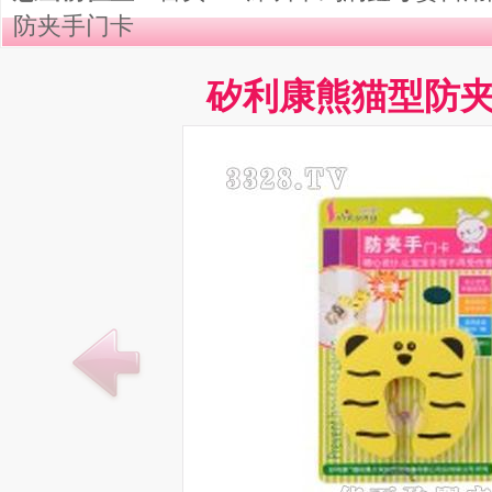
防夹手门卡
矽利康熊猫型防