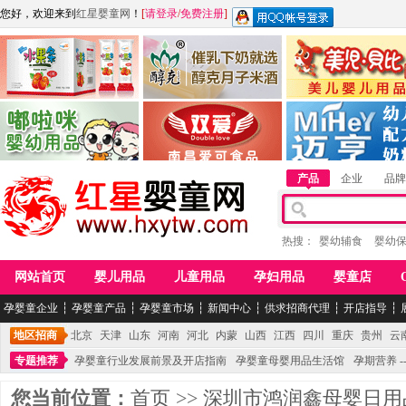
您好，欢迎来到
红星婴童网
！
[
请登录
/
免费注册
]
江西麦嘟嘟食品有限公司
江西醇之客月子米酒
惠州市美儿婴儿用品公
青岛嘟啦咪婴幼儿用品公司
南昌爱可食品科技有限公司
湖南迈亨母婴用品有限
产品
企业
品牌
热搜：
婴幼辅食
婴幼
网站首页
婴儿用品
儿童用品
孕妇用品
婴童店
孕婴童企业
┆
孕婴童产品
┆
孕婴童市场
┆
新闻中心
┆
供求招商代理
┆
开店指导
┆
地区招商
北京
天津
山东
河南
河北
内蒙
山西
江西
四川
重庆
贵州
云
专题推荐
孕婴童行业发展前景及开店指南
孕婴童母婴用品生活馆
孕期营养 -
您当前位置：
首页
>>
深圳市鸿润鑫母婴日用