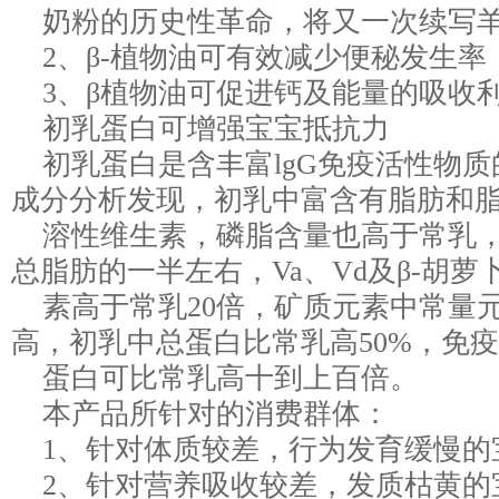
奶粉的历史性革命，将又一次续写羊
2、β-植物油可有效减少便秘发生率
3、β植物油可促进钙及能量的吸收
初乳蛋白可增强宝宝抵抗力
初乳蛋白是含丰富lgG免疫活性物质
成分分析发现，初乳中富含有脂肪和
溶性维生素，磷脂含量也高于常乳，
总脂肪的一半左右，Va、Vd及β-胡萝
素高于常乳20倍，矿质元素中常量
高，初乳中总蛋白比常乳高50%，免
蛋白可比常乳高十到上百倍。
本产品所针对的消费群体：
1、针对体质较差，行为发育缓慢的
2、针对营养吸收较差，发质枯黄的