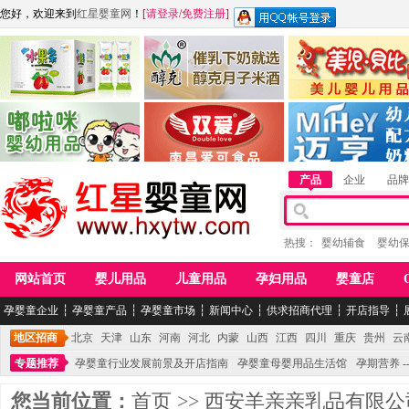
您好，欢迎来到
红星婴童网
！
[
请登录
/
免费注册
]
江西麦嘟嘟食品有限公司
江西醇之客月子米酒
惠州市美儿婴儿用品公
青岛嘟啦咪婴幼儿用品公司
南昌爱可食品科技有限公司
湖南迈亨母婴用品有限
产品
企业
品牌
热搜：
婴幼辅食
婴幼
网站首页
婴儿用品
儿童用品
孕妇用品
婴童店
孕婴童企业
┆
孕婴童产品
┆
孕婴童市场
┆
新闻中心
┆
供求招商代理
┆
开店指导
┆
地区招商
北京
天津
山东
河南
河北
内蒙
山西
江西
四川
重庆
贵州
云
专题推荐
孕婴童行业发展前景及开店指南
孕婴童母婴用品生活馆
孕期营养 -
您当前位置：
首页
>>
西安羊亲亲乳品有限公