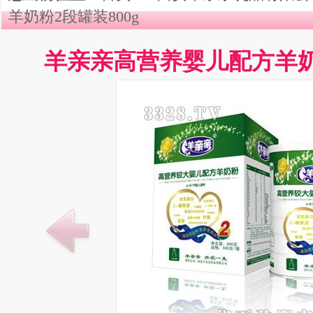
羊奶粉2段罐装800g
羊亲亲高营养婴儿配方羊奶粉