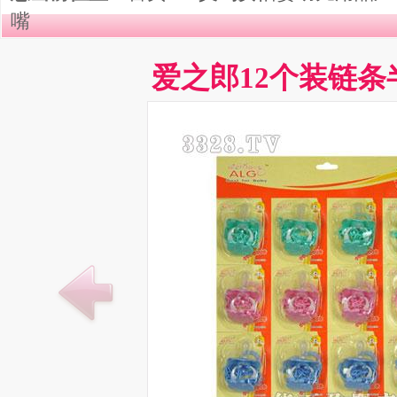
嘴
爱之郎12个装链条