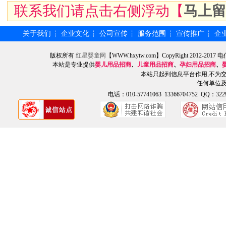
联系我们请点击右侧浮动【
马上留
关于我们
企业文化
公司宣传
服务范围
宣传推广
企
┆
┆
┆
┆
┆
版权所有
红星婴童网
【WWW.hxytw.com】CopyRight 2012
本站是专业提供
婴儿用品招商
、
儿童用品招商
、
孕妇用品招商
、
本站只起到信息平台作用,不为
任何单位
电话：010-57741063 13366704752 QQ：3229