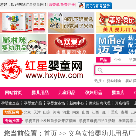
您好，欢迎来到
红星婴童网
！
[
请登录
/
免费注册
]
江西麦嘟嘟食品有限公司
江西醇之客月子米酒
惠州市美儿婴儿用品公
青岛嘟啦咪婴幼儿用品公司
南昌爱可食品科技有限公司
湖南迈亨母婴用品有限
产品
企业
品牌
热搜：
婴幼辅食
婴幼
网站首页
婴儿用品
儿童用品
孕妇用品
婴童店
孕婴童企业
┆
孕婴童产品
┆
孕婴童市场
┆
新闻中心
┆
供求招商代理
┆
开店指导
┆
地区招商
北京
天津
山东
河南
河北
内蒙
山西
江西
四川
重庆
贵州
云
专题推荐
孕婴童行业发展前景及开店指南
孕婴童母婴用品生活馆
孕期营养 -
您当前位置：
首页
>>
义乌安怡婴幼儿用品厂