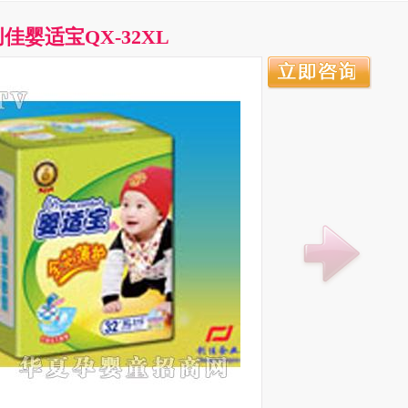
佳婴适宝QX-32XL