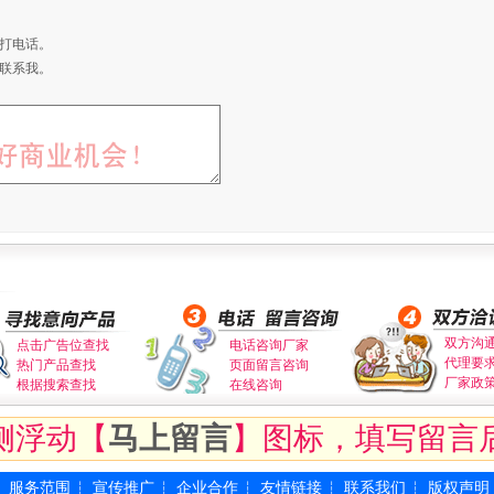
打电话。
联系我。
双方沟
点击广告位查找
电话咨询厂家
代理要
热门产品查找
页面留言咨询
厂家政
根据搜索查找
在线咨询
侧浮动【
马上留言
】图标，填写留言
服务范围
宣传推广
企业合作
友情链接
联系我们
版权声明
┆
┆
┆
┆
┆
┆