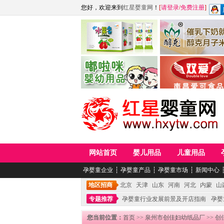
您好，欢迎来到
红星婴童网
！
[
请登录
/
免费注册
]
江西麦嘟嘟食品有限公司
江西醇之客月子米
青岛嘟啦咪婴幼儿用品公司
南昌爱可食品科技有限
网站首页
婴儿用品
儿童用品
孕婴童企业
┆
孕婴童产品
┆
孕婴童市场
┆
新闻中心
地区招商
北京
天津
山东
河南
河北
内蒙
山
专题推荐
孕婴童行业发展前景及开店指南
孕婴
您当前位置：
首页
>>
泉州市创佳妇幼纸品厂
>> 创