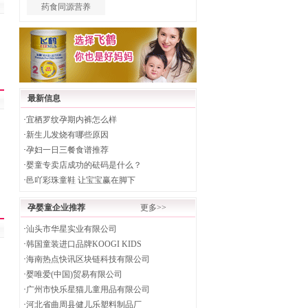
药食同源营养
最新信息
·
宜栖罗纹孕期内裤怎么样
·
新生儿发烧有哪些原因
·
孕妇一日三餐食谱推荐
·
婴童专卖店成功的砝码是什么？
·
邑吖彩珠童鞋 让宝宝赢在脚下
孕婴童企业推荐
更多>>
·
汕头市华星实业有限公司
·
韩国童装进口品牌KOOGI KIDS
·
海南热点快讯区块链科技有限公司
·
婴唯爱(中国)贸易有限公司
·
广州市快乐星猫儿童用品有限公司
·
河北省曲周县健儿乐塑料制品厂