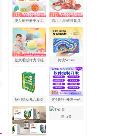
洗头刷神器美发工
跨境儿童硅胶餐具
创意毛绒弹力球硅
跨境Sensor
畅别婴幼儿六联益
优创软件开发一站
野山参