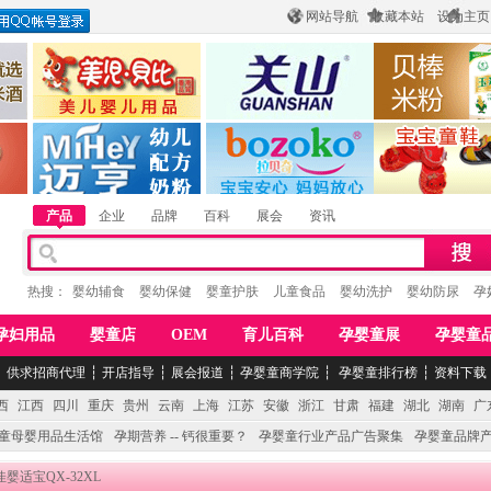
网站导航
收藏本站
设为主页
酒
惠州市美儿婴儿用品公司
陕西关山乳业有限公司
江西贝棒儿童
公司
湖南迈亨母婴用品有限公司
香港欧嘻高婴童用品公司
常熟市婴爵电子商
产品
企业
品牌
百科
展会
资讯
热搜：
婴幼辅食
婴幼保健
婴童护肤
儿童食品
婴幼洗护
婴幼防尿
孕
孕妇用品
婴童店
OEM
育儿百科
孕婴童展
孕婴童
┆
供求招商代理
┆
开店指导
┆
展会报道
┆
孕婴童商学院
┆
孕婴童排行榜
┆
资料下载
西
江西
四川
重庆
贵州
云南
上海
江苏
安徽
浙江
甘肃
福建
湖北
湖南
广
童母婴用品生活馆
孕期营养 -- 钙很重要？
孕婴童行业产品广告聚集
孕婴童品牌
佳婴适宝QX-32XL