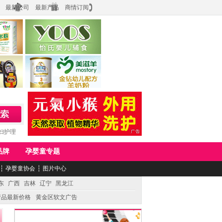
最新公司
最新产品
商情订阅
食品
上海怡氏食品科技有限公司
务公司
湖南美滋生物科技有限公司
妇护理
品牌
孕婴童专题
┆
孕婴童协会
┆
图片中心
东
广西
吉林
辽宁
黑龙江
产品最新价格
黄金区软文广告