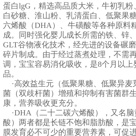
蛋白lgG，精选高品质大米，牛初乳
白砂糖、淮山粉、乳清蛋白、低聚果
六烯酸（DHA）、牛磺酸等各种原料
成。同时强化婴儿成长所需的铁、锌
GLT谷物液化技术，经先进的设备碾
碎片制成。由于经过蒸煮处理，不需
调，宝宝容易消化吸收，是8个月以上
品。
·高效益生元（低聚果糖、低聚异麦
菌（双歧杆菌）增殖和抑制有害菌群
康，营养吸收更充分。
·DHA（二十二碳六烯酸），又名脑
酸）两者都是长链不饱和脂肪酸，是
膜发育必不可少的重要营养素，可促