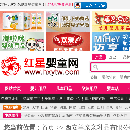
您好，欢迎来到
红星婴童网
！
[
请登录
/
免费注册
]
江西麦嘟嘟食品有限公司
江西醇之客月子米酒
惠州市美儿婴儿用品公
青岛嘟啦咪婴幼儿用品公司
南昌爱可食品科技有限公司
湖南迈亨母婴用品有限
产品
企业
品牌
热搜：
婴幼辅食
婴幼
网站首页
婴儿用品
儿童用品
孕妇用品
婴童店
孕婴童企业
┆
孕婴童产品
┆
孕婴童市场
┆
新闻中心
┆
供求招商代理
┆
开店指导
┆
地区招商
北京
天津
山东
河南
河北
内蒙
山西
江西
四川
重庆
贵州
云
专题推荐
孕婴童行业发展前景及开店指南
孕婴童母婴用品生活馆
孕期营养 -
您当前位置：
首页
>>
西安羊亲亲乳品有限公