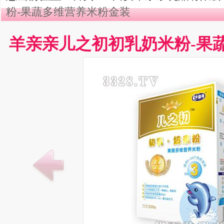
粉-果蔬多维营养米粉金装
羊亲亲儿之初初乳奶米粉-果