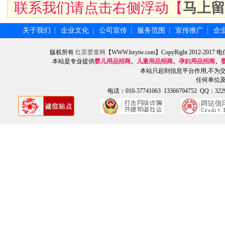
联系我们请点击右侧浮动【
马上留
关于我们
企业文化
公司宣传
服务范围
宣传推广
企
┆
┆
┆
┆
┆
版权所有
红星婴童网
【WWW.hxytw.com】CopyRight 2012
本站是专业提供
婴儿用品招商
、
儿童用品招商
、
孕妇用品招商
、
本站只起到信息平台作用,不为
任何单位
电话：010-57741063 13366704752 QQ：3229